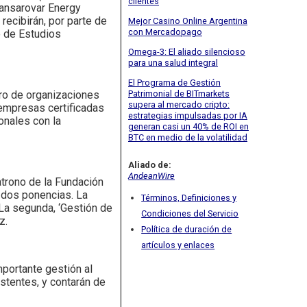
clientes
ansarovar Energy
recibirán, por parte de
Mejor Casino Online Argentina
con Mercadopago
o de Estudios
Omega-3: El aliado silencioso
para una salud integral
El Programa de Gestión
Patrimonial de BITmarkets
ro de organizaciones
supera al mercado cripto:
empresas certificadas
estrategias impulsadas por IA
onales con la
generan casi un 40% de ROI en
BTC en medio de la volatilidad
Aliado de:
AndeanWire
atrono de la Fundación
 dos ponencias. La
Términos, Definiciones y
 La segunda, ‘Gestión de
Condiciones del Servicio
z.
Política de duración de
artículos y enlaces
mportante gestión al
stentes, y contarán de