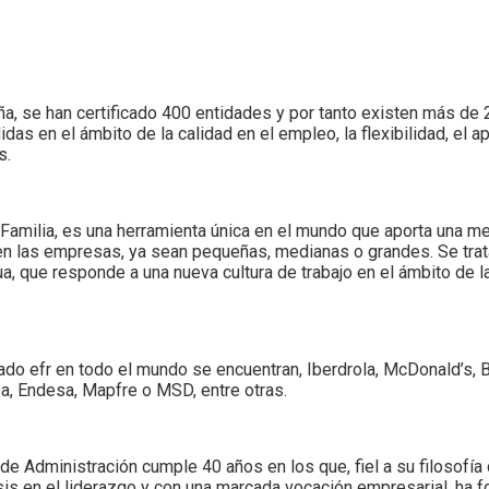
aña, se han certificado 400 entidades y por tanto existen más d
as en el ámbito de la calidad en el empleo, la flexibilidad, el apo
s.
s Familia, es una herramienta única en el mundo que aporta una me
n en las empresas, ya sean pequeñas, medianas o grandes. Se tra
ua, que responde a una nueva cultura de trabajo en el ámbito de l
cado efr en todo el mundo se encuentran, Iberdrola, McDonald’s, 
a, Endesa, Mapfre o MSD, entre otras.
e Administración cumple 40 años en los que, fiel a su filosofía
is en el liderazgo y con una marcada vocación empresarial, ha