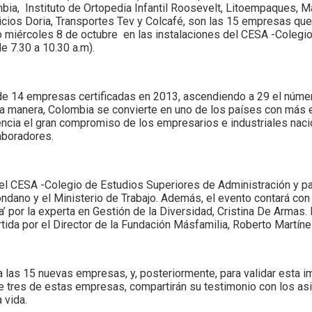
a, Instituto de Ortopedia Infantil Roosevelt, Litoempaques, M
cios Doria, Transportes Tev y Colcafé, son las 15 empresas que 
imo miércoles 8 de octubre en las instalaciones del CESA -Colegi
e 7.30 a 10.30 a.m).
 de 14 empresas certificadas en 2013, ascendiendo a 29 el núme
ta manera, Colombia se convierte en uno de los países con más 
ncia el gran compromiso de los empresarios e industriales naci
aboradores.
del CESA -Colegio de Estudios Superiores de Administración y p
ano y el Ministerio de Trabajo. Además, el evento contará con
’ por la experta en Gestión de la Diversidad, Cristina De Armas.
rtida por el Director de la Fundación Másfamilia, Roberto Martíne
 a las 15 nuevas empresas, y, posteriormente, para validar esta i
de tres de estas empresas, compartirán su testimonio con los asi
 vida.