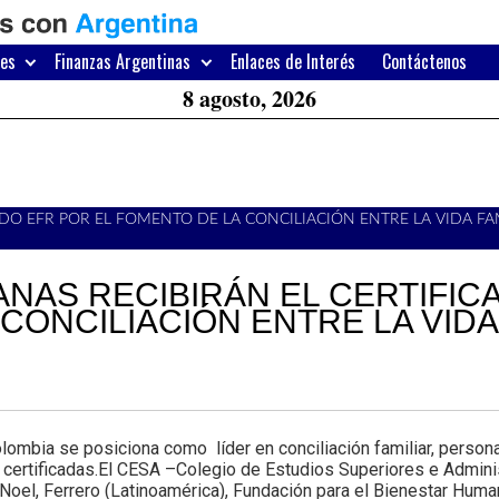
H
W
res
Finanzas Argentinas
Enlaces de Interés
Contáctenos
A
8 agosto, 2026
DO EFR POR EL FOMENTO DE LA CONCILIACIÓN ENTRE LA VIDA FAM
NAS RECIBIRÁN EL CERTIFIC
CONCILIACIÓN ENTRE LA VIDA 
ia se posiciona como líder en conciliación familiar, personal y
ertificadas.El CESA –Colegio de Estudios Superiores e Adminis
oel, Ferrero (Latinoamérica), Fundación para el Bienestar Huma