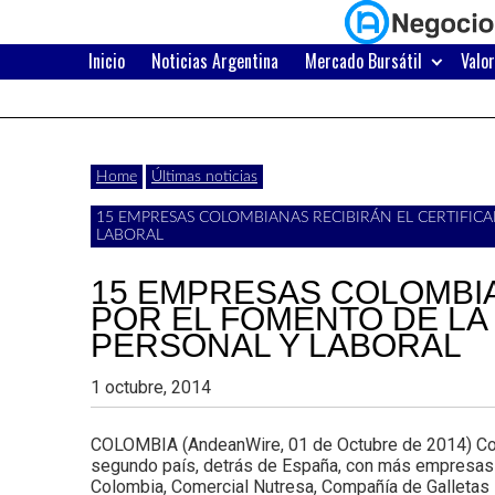
Skip
to
content
Inicio
Noticias Argentina
Mercado Bursátil
Valo
Últimas
Negocios
noticias,
comunicados
con
Home
Últimas noticias
y
15 EMPRESAS COLOMBIANAS RECIBIRÁN EL CERTIFICA
actualidad
LABORAL
de
Argentina
15 EMPRESAS COLOMBIA
negocios
POR EL FOMENTO DE LA 
PERSONAL Y LABORAL
con
Argentina.
1 octubre, 2014
COLOMBIA (AndeanWire, 01 de Octubre de 2014) Colomb
segundo país, detrás de España, con más empresas c
Colombia, Comercial Nutresa, Compañía de Galletas N