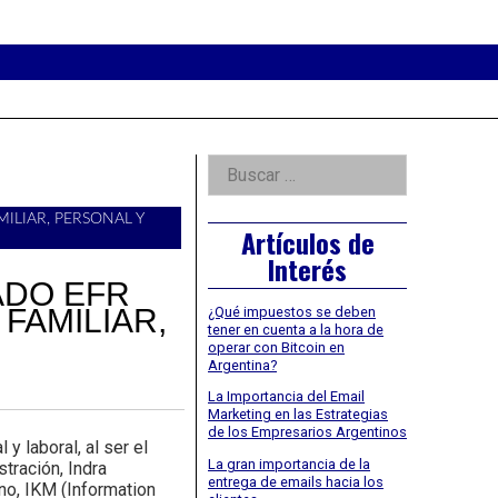
eader
idget
rea
Right
Buscar:
Asides
ILIAR, PERSONAL Y
Artículos de
Interés
ADO EFR
FAMILIAR,
¿Qué impuestos se deben
tener en cuenta a la hora de
operar con Bitcoin en
Argentina?
La Importancia del Email
Marketing en las Estrategias
de los Empresarios Argentinos
 laboral, al ser el
La gran importancia de la
tración, Indra
entrega de emails hacia los
no, IKM (Information