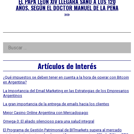
EL PAPA LEÓN XIV LLEGARÁ SANO A LOS 120
AÑOS, SEGÚN EL DOCTOR MANUEL DE LA PEÑA
»»
Right
Buscar:
Asides
Artículos de Interés
¿Qué impuestos se deben tener en cuenta a la hora de operar con Bitcoin
en Argentina?
La Importancia del Email Marketing en las Estrategias de los Empresarios
Argentinos
La gran importancia de la entrega de emails hacia los clientes
Mejor Casino Online Argentina con Mercadopago
Omega-3: El aliado silencioso para una salud integral
El Programa de Gestión Patrimonial de BITmarkets supera al mercado