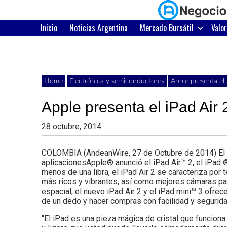
Skip
to
content
Inicio
Noticias Argentina
Mercado Bursátil
Valo
Últimas
Negocios
noticias,
comunicados
con
Home
Electrónica y semiconductores
Apple presenta el
y
Apple presenta el iPad Air
actualidad
de
Argentina
28 octubre, 2014
negocios
COLOMBIA (AndeanWire, 27 de Octubre de 2014) El iP
con
aplicacionesApple® anunció el iPad Air™ 2, el iPad
menos de una libra, el iPad Air 2 se caracteriza por 
Argentina.
más ricos y vibrantes, así como mejores cámaras par
espacial, el nuevo iPad Air 2 y el iPad mini™ 3 ofr
de un dedo y hacer compras con facilidad y seguri
"El iPad es una pieza mágica de cristal que funcion