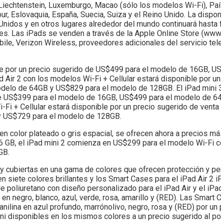
n, Liechtenstein, Luxemburgo, Macao (sólo los modelos Wi-Fi), P
r, Eslovaquia, España, Suecia, Suiza y el Reino Unido. La dispon
 Unidos y en otros lugares alrededor del mundo continuará hasta 
es. Las iPads se venden a través de la Apple Online Store (www.
bile, Verizon Wireless, proveedores adicionales del servicio tel
ble por un precio sugerido de US$499 para el modelo de 16GB, U
Air 2 con los modelos Wi-Fi + Cellular estará disponible por un
delo de 64GB y US$829 para el modelo de 128GB. El iPad mini 
 de US$399 para el modelo de 16GB, US$499 para el modelo de 6
Fi + Cellular estará disponible por un precio sugerido de vent
y US$729 para el modelo de 128GB.
es en color plateado o gris espacial, se ofrecen ahora a precios m
 GB, el iPad mini 2 comienza en US$299 para el modelo Wi-Fi co
GB.
 cubiertas en una gama de colores que ofrecen protección y per
n siete colores brillantes y los Smart Cases para el iPad Air 2 i
 poliuretano con diseño personalizado para el iPad Air y el iPa
n negro, blanco, azul, verde, rosa, amarillo y (RED). Las Smart C
ilina en azul profundo, marrónolivo, negro, rosa y (RED) por un 
i disponibles en los mismos colores a un precio sugerido al p