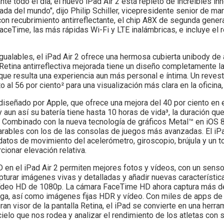
te todo el día; el nuevo iPad Air 2 está repleto de increíbles 
ada del mundo", dijo Philip Schiller, vicepresidente senior de ma
 con recubrimiento antirreflectante, el chip A8X de segunda gener
aceTime, las más rápidas Wi-Fi y LTE inalámbricas, e incluye el 
igualables, el iPad Air 2 ofrece una hermosa cubierta unibody de
 Retina antirreflectiva mejorada tiene un diseño completamente 
que resulta una experiencia aun más personal e íntima. Un revest
 56 por ciento² para una visualización más clara en la oficina, el
diseñado por Apple, que ofrece una mejora del 40 por ciento en e
y aun así su batería tiene hasta 10 horas de vida³, la duración q
. Combinado con la nueva tecnología de gráficos Metal™ en iOS 8
rables con los de las consolas de juegos más avanzadas. El iPa
tos de movimiento del acelerómetro, giroscopio, brújula y un 
cionar elevación relativa.
en el iPad Air 2 permiten mejores fotos y vídeos, con un sens
apturar imágenes vivas y detalladas y añadir nuevas característ
 vídeo HD de 1080p. La cámara FaceTime HD ahora captura más de
faga, así como imágenes fijas HDR y vídeo. Con miles de apps de
ran visor de la pantalla Retina, el iPad se convierte en una herr
ielo que nos rodea y analizar el rendimiento de los atletas con s