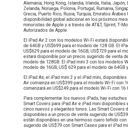
Alemania, Hong Kong, Islandia, Irlanda, Italia, Japó
Zelanda, Noruega, Polonia, Portugal, Rumania, Singapu
Grecia, Puerto Rico, Rusia, Turquía, Emiratos Árabes
disponibilidad global adicional en los próximos mes
minoristas de Apple y a través de AT&T, Sprint, T-Mo
Autorizados de Apple.
El iPad Air 2 con los modelos Wi-Fi estará disponi
de 64GB y US$699 para el modelo de 128 GB. El iPad 
US$629 para el modelo de 16GB, US$729 para el mo
estará disponible por un precio sugerido de venta
modelo de 128GB. El iPad mini 3 con los modelos Wi-
modelo de 16GB, US$ 629 para el modelo de 64GB 
El iPad Air, el iPad mini 2 y el iPad mini, disponibl
Air comienza en US$399 para el modelo Wi-Fi con 16
comenzará en US$249 para el modelo Wi-Fi con 16 
Para complementar los nuevos iPads, hay estuches y
Smart Covers para iPad Air e iPad mini disponibles e
cinco nuevos y elegantes tonos. Las Smart Covers de
disponibles a un precio de venta sugerido de US$39 e
están disponibles en una hermoso cuero teñido con an
sugerido de US$79 con Smart Cases para el iPad min