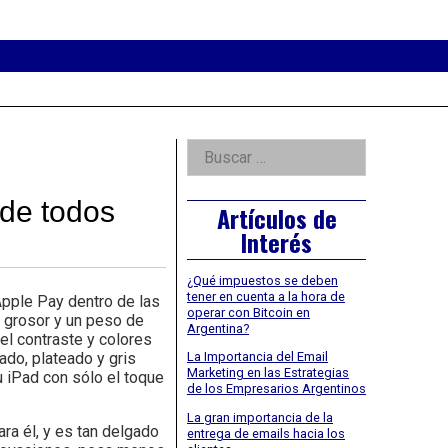
eader
idget
rea
Right
Buscar:
Asides
 de todos
Artículos de
Interés
¿Qué impuestos se deben
tener en cuenta a la hora de
Apple Pay dentro de las
operar con Bitcoin en
 grosor y un peso de
Argentina?
 el contraste y colores
ado, plateado y gris
La Importancia del Email
Marketing en las Estrategias
 iPad con sólo el toque
de los Empresarios Argentinos
La gran importancia de la
ra él, y es tan delgado
entrega de emails hacia los