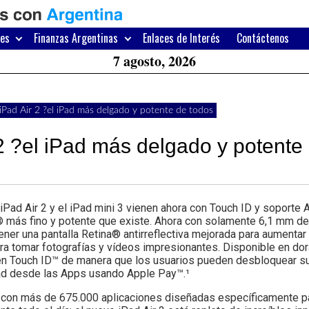
H
W
res
Finanzas Argentinas
Enlaces de Interés
Contáctenos
A
7 agosto, 2026
 iPad Air 2 ?el iPad más delgado y potente de todos
 2 ?el iPad más delgado y potente
ad Air 2 y el iPad mini 3 vienen ahora con Touch ID y soporte 
 ® más fino y potente que existe. Ahora con solamente 6,1 mm de
tener una pantalla Retina® antirreflectiva mejorada para aumentar
a tomar fotografías y vídeos impresionantes. Disponible en dor
ecen Touch ID™ de manera que los usuarios pueden desbloquear su
dad desde las Apps usando Apple Pay™.¹
a con más de 675.000 aplicaciones diseñadas específicamente pa