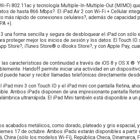
 Wi-Fi 802.11ac y tecnología Multiple-In-Multiple-Out (MIMO) qu
atos de hasta 866 Mbps?. El iPad Air 2 con Wi-Fi + Cellular inte
nto más rápido de conexiones celulares?, además de capacidad pa
PA +).
i 3 una forma sencilla y segura de desbloquear el iPad con sólo 
a proteger mejor los inicios de sesión y los datos. El Touch ID
pp Store?, iTunes Store® o iBooks Store?, y con Apple Pay, cu
l las características de continuidad a través de iOS 8 y OS X ®
lemente. Handoff permite iniciar una actividad en un dispositivo 
d puede hacer y recibir llamadas telefónicas directamente desd
el iPad mini 3 con Touch ID y el iPad mini con pantalla Retina, ah
le. Ambos iPads disponen de una impresionante pantalla Retina,
ámbrica ultrarrápida. El iPad Mini también está disponible a un 
icos acabados metálicos, como dorado, plateado y gris espacial, y
viernes 17 de octubre. Ambos iPads estarán disponibles a partir 
á, China (sólo los modelos Wi-Fi), República Checa, Dinamarca, Fi