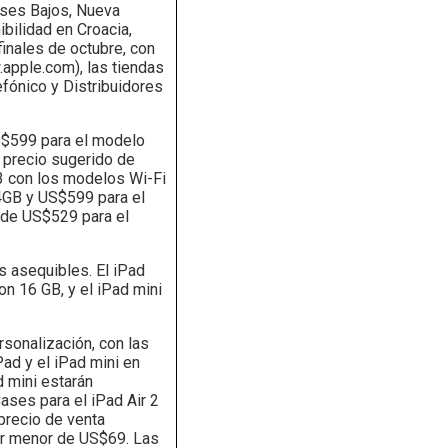
aíses Bajos, Nueva
ibilidad en Croacia,
finales de octubre, con
apple.com), las tiendas
efónico y Distribuidores
S$599 para el modelo
 precio sugerido de
3 con los modelos Wi-Fi
4GB y US$599 para el
a de US$529 para el
ás asequibles. El iPad
n 16 GB, y el iPad mini
sonalización, con las
Pad y el iPad mini en
d mini estarán
ases para el iPad Air 2
precio de venta
or menor de US$69. Las