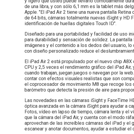
y ligero que usted puede llevarlo cómodamente duran
de una libra, y con sólo 6,1 mm es la tablet más delg
Apple. "El iPad Air 2 tiene una nueva pantalla Retina
de 64 bits, cámaras totalmente nuevas iSight y HD F
identificación de huellas digitales Touch ID".
Diseñado para una portabilidad y facilidad de uso in
para durabilidad y sensación de solidez. La pantalla
imágenes y el contenido a los dedos del usuario, lo 
con diseño personalizado reduce el deslumbramiento al
El iPad Air 2 está propulsado por el nuevo chip A8X 
CPU y 2,5 veces el rendimiento gráfico del iPad Air, 
cuando trabajan, juegan juegos o navegan por la web
contar con efectos visuales realistas que son compa
el coprocesador de movimiento M8 que recoge los da
barómetro que detecta la presión de aire para propor
Las novedades en las cámaras iSight y FaceTime HD 
óptica avanzada en la cámara iSight para ayudar a c
Fotos, vídeo en lapso de tiempo, cámara lenta y el
que la cámara del iPad Air, y cuenta con el modo rá
aprovechan de las increíbles cámaras del iPad y el g
escanear y anotar documentos, ayudar a estudiar el c