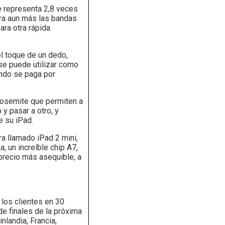
e representa 2,8 veces
gra aun más las bandas
ra otra rápida
el toque de un dedo,
 se puede utilizar como
ando se paga por
 Yosemite que permiten a
y pasar a otro, y
e su iPad.
ora llamado iPad 2 mini,
 un increíble chip A7,
precio más asequible, a
 los clientes en 30
de finales de la próxima
nlandia, Francia,