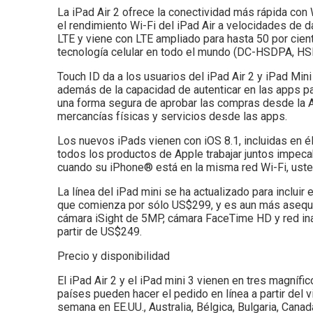
La iPad Air 2 ofrece la conectividad más rápida con
el rendimiento Wi-Fi del iPad Air a velocidades de d
LTE y viene con LTE ampliado para hasta 50 por cie
tecnología celular en todo el mundo (DC-HSDPA, HS
Touch ID da a los usuarios del iPad Air 2 y iPad Min
además de la capacidad de autenticar en las apps par
una forma segura de aprobar las compras desde la A
mercancías físicas y servicios desde las apps.
Los nuevos iPads vienen con iOS 8.1, incluidas en é
todos los productos de Apple trabajar juntos impecab
cuando su iPhone® está en la misma red Wi-Fi, uste
La línea del iPad mini se ha actualizado para incluir 
que comienza por sólo US$299, y es aun más asequib
cámara iSight de 5MP, cámara FaceTime HD y red inal
partir de US$249.
Precio y disponibilidad
El iPad Air 2 y el iPad mini 3 vienen en tres magníf
países pueden hacer el pedido en línea a partir del 
semana en EE.UU., Australia, Bélgica, Bulgaria, Canad