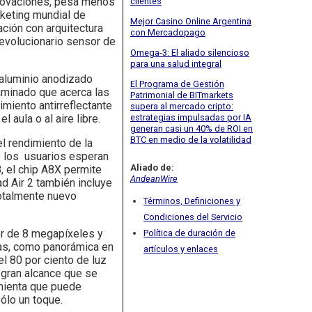
innovaciones, pesa menos
clientes
rketing mundial de
Mejor Casino Online Argentina
ación con arquitectura
con Mercadopago
revolucionario sensor de
Omega-3: El aliado silencioso
para una salud integral
 aluminio anodizado
El Programa de Gestión
laminado que acerca las
Patrimonial de BITmarkets
imiento antirreflectante
supera al mercado cripto:
estrategias impulsadas por IA
 aula o al aire libre.
generan casi un 40% de ROI en
BTC en medio de la volatilidad
l rendimiento de la
ue los usuarios esperan
Aliado de:
, el chip A8X permite
AndeanWire
d Air 2 también incluye
totalmente nuevo
Términos, Definiciones y
Condiciones del Servicio
or de 8 megapíxeles y
Política de duración de
icas, como panorámica en
artículos y enlaces
l 80 por ciento de luz
 gran alcance que se
amienta que puede
ólo un toque.