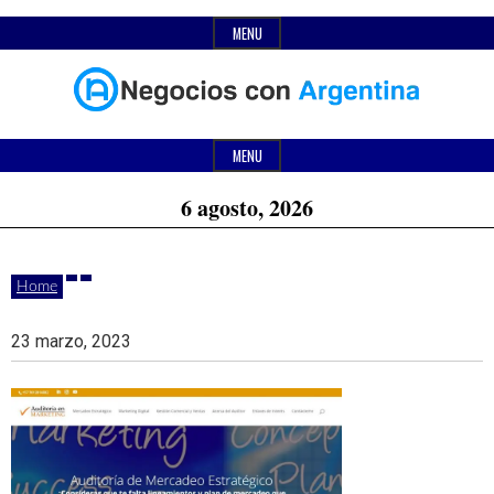
Skip
MENU
to
content
Header
Últimas
Negocios
Widget
MENU
noticias,
Area
6 agosto, 2026
comunicados
con
y
Home
actualidad
de
Argentina
23 marzo, 2023
negocios
con
Argentina.