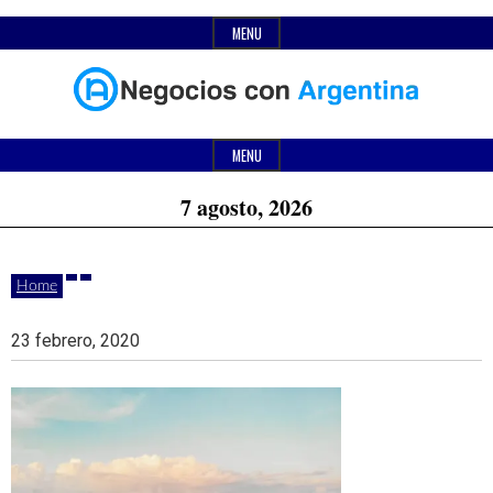
Skip
MENU
to
content
Header
Últimas
Negocios
Widget
MENU
noticias,
Area
7 agosto, 2026
comunicados
con
y
Home
actualidad
de
Argentina
23 febrero, 2020
negocios
con
Argentina.