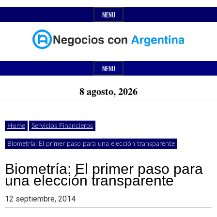
Skip
MENU
to
content
Header
Últimas
Negocios
Widget
MENU
noticias,
Area
8 agosto, 2026
comunicados
con
y
Home
Servicios Financieros
actualidad
Biometría: El primer paso para una elección transparente
de
Argentina
negocios
Biometría: El primer paso para
una elección transparente
con
Argentina.
12 septiembre, 2014