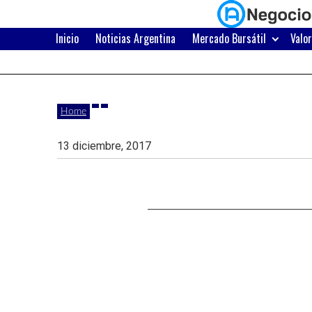
Skip
to
content
Inicio
Noticias Argentina
Mercado Bursátil
Valo
Últimas
Negocios
noticias,
comunicados
con
Home
y
actualidad
13 diciembre, 2017
de
Argentina
negocios
con
Argentina.