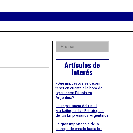
eader
idget
rea
Right
Buscar:
Asides
Artículos de
Interés
¿Qué impuestos se deben
tener en cuenta a la hora de
operar con Bitcoin en
Argentina?
La Importancia del Email
Marketing en las Estrategias
de los Empresarios Argentinos
La gran importancia de la
entrega de emails hacia los