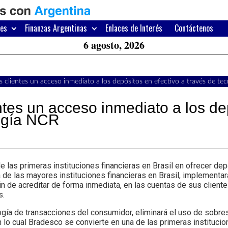
H
W
res
Finanzas Argentinas
Enlaces de Interés
Contáctenos
A
6 agosto, 2026
s clientes un acceso inmediato a los depósitos en efectivo a través de t
ntes un acceso inmediato a los de
logía NCR
as primeras instituciones financieras en Brasil en ofrecer dep
e las mayores instituciones financieras en Brasil, implementará
 de acreditar de forma inmediata, en las cuentas de sus clientes
s.
ogía de transacciones del consumidor, eliminará el uso de sobre
 lo cual Bradesco se convierte en una de las primeras institucio