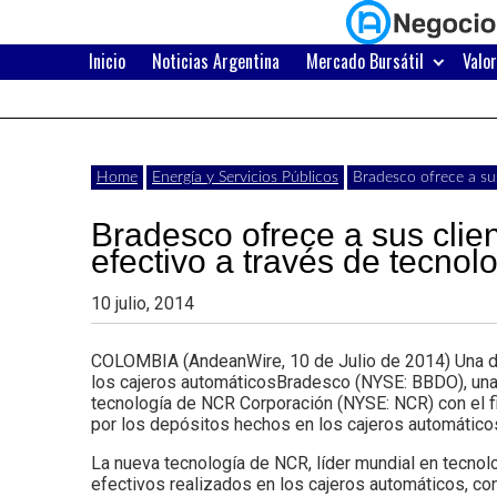
Skip
to
content
Inicio
Noticias Argentina
Mercado Bursátil
Valo
Últimas
Negocios
noticias,
comunicados
con
Home
Energía y Servicios Públicos
Bradesco ofrece a su
y
Bradesco ofrece a sus clie
actualidad
efectivo a través de tecno
de
Argentina
10 julio, 2014
negocios
con
COLOMBIA (AndeanWire, 10 de Julio de 2014) Una de l
los cajeros automáticosBradesco (NYSE: BBDO), una d
Argentina.
tecnología de NCR Corporación (NYSE: NCR) con el fin
por los depósitos hechos en los cajeros automático
La nueva tecnología de NCR, líder mundial en tecnol
efectivos realizados en los cajeros automáticos, con