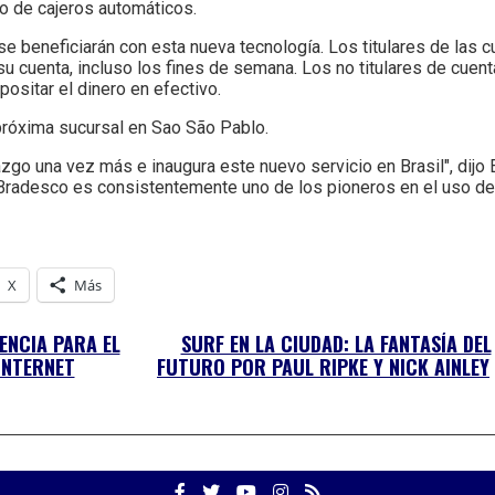
io de cajeros automáticos.
 se beneficiarán con esta nueva tecnología. Los titulares de las c
u cuenta, incluso los fines de semana. Los no titulares de cuent
positar el dinero en efectivo.
próxima sucursal en Sao São Pablo.
go una vez más e inaugura este nuevo servicio en Brasil", dijo E
"Bradesco es consistentemente uno de los pioneros en el uso de 
X
Más
ENCIA PARA EL
SURF EN LA CIUDAD: LA FANTASÍA DEL
INTERNET
FUTURO POR PAUL RIPKE Y NICK AINLEY
Facebook
Twitter
YouTube
Facebook
RSS