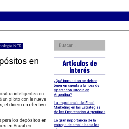
eader
idget
rea
Right
Buscar:
ecnología NCR
Asides
pósitos en
Artículos de
Interés
¿Qué impuestos se deben
tener en cuenta a la hora de
operar con Bitcoin en
ósitos inteligentes en
Argentina?
 un piloto con la nueva
La Importancia del Email
, el dinero en efectivo
Marketing en las Estrategias
de los Empresarios Argentinos
s para los depósitos en
La gran importancia de la
entrega de emails hacia los
nes en Brasil en