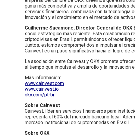
empresa del calibre de OKX. Creemos que esta colab
gama más competitiva y amplia de oportunidades de 
servicios financieros, combinada con la tecnología d
innovación y el crecimiento en el mercado de activos
Guilherme Sacamone, Director General de OKX 
socio estratégico más reciente. Esta colaboración r
criptodivisas en Brasil, permitiéndonos ofrecer liqu
Juntos, estamos comprometidos a impulsar el crecimi
Cainvest es un paso significativo hacia el logro de e
La asociación entre Cainvest y OKX promete ofrecer 
al tiempo que impulsa el desarrollo y la innovación e
Más información:
www.cainvest.com
www.cainvest.io
okx.com/pt-br
Sobre Cainvest
Cainvest, líder en servicios financieros para institu
representa el 60% del mercado bancario local. Ade
mercado institucional de criptomonedas en Brasil.
Sobre OKX