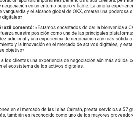
oración aportará importantes beneficios a sus clientes, permit
negociación en un entorno seguro y fiable. La amplia experienc
e vanguardia y el alcance global de OKX, crearán una poderosa s
 digitales».
Brazil comentó:
«Estamos encantados de dar la bienvenida a C
efuerza nuestra posición como una de las principales plataform
idez adicional y una experiencia de negociación aún más sólida a
ento y la innovación en el mercado de activos digitales, y esta
se objetivo».
a los clientes una experiencia de negociación aún más sólida, co
n el ecosistema de los activos digitales.
ciones en el mercado de las Islas Caimán, presta servicios a 57 g
más, también es reconocido como uno de los mayores proveedore