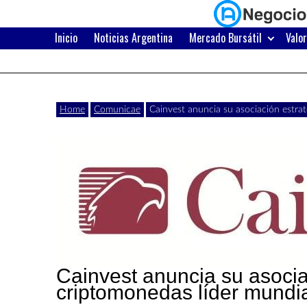
Skip
to
content
Inicio
Noticias Argentina
Mercado Bursátil
Valo
Últimas
Negocios
noticias,
comunicados
con
Home
Comunicae
Cainvest anuncia su asociación estra
y
actualidad
de
Argentina
negocios
con
Argentina.
Cainvest anuncia su asocia
criptomonedas líder mundi