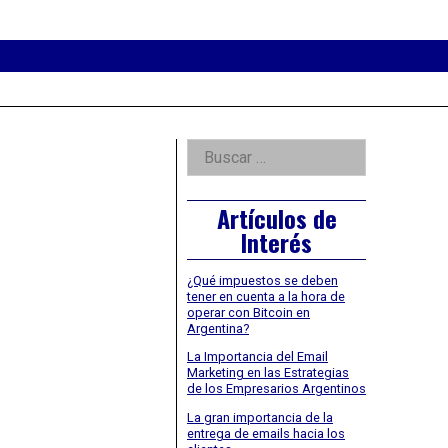
eader
idget
rea
Right
Buscar:
Asides
Artículos de
Interés
¿Qué impuestos se deben
tener en cuenta a la hora de
operar con Bitcoin en
Argentina?
La Importancia del Email
Marketing en las Estrategias
de los Empresarios Argentinos
La gran importancia de la
entrega de emails hacia los