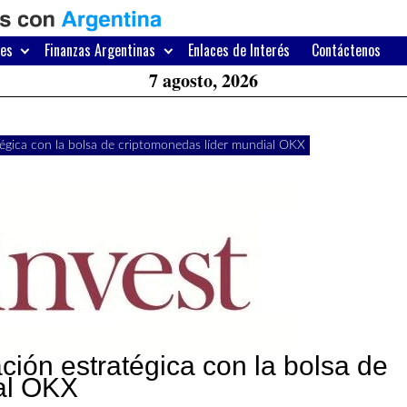
H
W
res
Finanzas Argentinas
Enlaces de Interés
Contáctenos
A
7 agosto, 2026
tégica con la bolsa de criptomonedas líder mundial OKX
ción estratégica con la bolsa de
al OKX