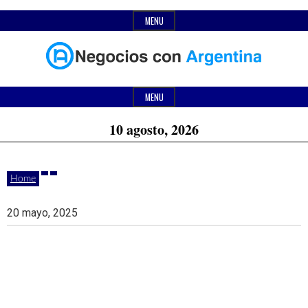
Skip
MENU
to
content
Header
Últimas
Negocios
Widget
MENU
noticias,
Area
10 agosto, 2026
comunicados
con
y
Home
actualidad
de
Argentina
20 mayo, 2025
negocios
con
Argentina.