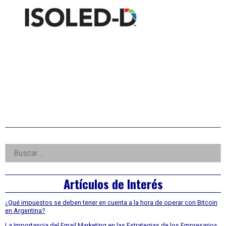
Right
Buscar:
Asides
Artículos de Interés
¿Qué impuestos se deben tener en cuenta a la hora de operar con Bitcoin
en Argentina?
La Importancia del Email Marketing en las Estrategias de los Empresarios