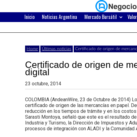
Skip
to
content
Inicio
Noticias Argentina
Mercado Bursátil
Valo
Últimas
Negocios
noticias,
comunicados
con
Home
Últimas noticias
Certificado de origen de mercancí
y
Certificado de origen de m
actualidad
digital
de
Argentina
23 octubre, 2014
negocios
con
COLOMBIA (AndeanWire, 23 de Octubre de 2014) Los 
certificado de origen de las mercancías en papel. D
Argentina.
reducción en los tiempos de trámite y en los costos
Sarasti Montoya, señaló que este es el resultado de
Industria y Turismo, la Dirección de Impuestos y Ad
procesos de integración con ALADI y la Comunidad 