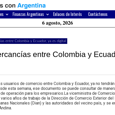
H
W
res
Finanzas Argentinas
Enlaces de Interés
Contáctenos
A
6 agosto, 2026
as entre Colombia y Ecuador, ya es digital
ercancías entre Colombia y Ecuad
usuarios de comercio entre Colombia y Ecuador, ya no tendrán 
esde esta semana, ese documento se puede consultar de manera di
 de operación para los empresarios.La viceministra de Comercio 
 varios años de trabajo de la Dirección de Comercio Exterior del
uanas Nacionales (Dian) y las autoridades del vecino país, y se 
Andina.