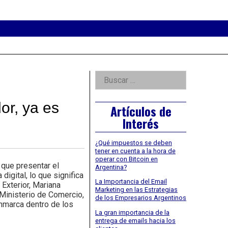
eader
idget
rea
Right
Buscar:
Asides
or, ya es
Artículos de
Interés
¿Qué impuestos se deben
tener en cuenta a la hora de
operar con Bitcoin en
que presentar el
Argentina?
gital, lo que significa
La Importancia del Email
Exterior, Mariana
Marketing en las Estrategias
 Ministerio de Comercio,
de los Empresarios Argentinos
enmarca dentro de los
La gran importancia de la
entrega de emails hacia los