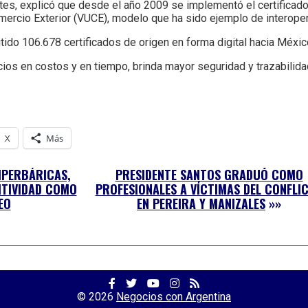
tes, explicó que desde el año 2009 se implementó el certificado 
omercio Exterior (VUCE), modelo que ha sido ejemplo de interopera
tido 106.678 certificados de origen en forma digital hacia Méxic
os en costos y en tiempo, brinda mayor seguridad y trazabilidad
X
Más
IPERBÁRICAS,
PRESIDENTE SANTOS GRADUÓ COMO
ITIVIDAD COMO
PROFESIONALES A VÍCTIMAS DEL CONFLI
EO
EN PEREIRA Y MANIZALES
»»
Facebook
Twitter
YouTube
Facebook
RSS
Profile
Profile
Channel
Profile
Feed
© 2026
Negocios con Argentina