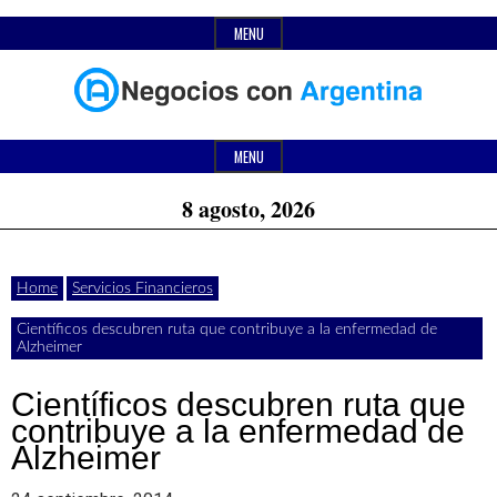
Skip
MENU
to
content
Header
Últimas
Negocios
Widget
MENU
noticias,
Area
8 agosto, 2026
comunicados
con
y
Home
Servicios Financieros
actualidad
Científicos descubren ruta que contribuye a la enfermedad de
de
Argentina
Alzheimer
negocios
Científicos descubren ruta que
con
contribuye a la enfermedad de
Alzheimer
Argentina.