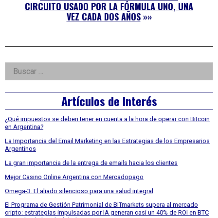
CIRCUITO USADO POR LA FÓRMULA UNO, UNA
VEZ CADA DOS AÑOS
»»
Right
Buscar:
Asides
Artículos de Interés
¿Qué impuestos se deben tener en cuenta a la hora de operar con Bitcoin
en Argentina?
La Importancia del Email Marketing en las Estrategias de los Empresarios
Argentinos
La gran importancia de la entrega de emails hacia los clientes
Mejor Casino Online Argentina con Mercadopago
Omega-3: El aliado silencioso para una salud integral
El Programa de Gestión Patrimonial de BITmarkets supera al mercado
cripto: estrategias impulsadas por IA generan casi un 40% de ROI en BTC