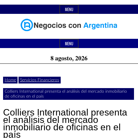
Skip
MENU
to
content
Header
Últimas
Negocios
Widget
MENU
noticias,
Area
8 agosto, 2026
comunicados
con
y
Home
Servicios Financieros
actualidad
Colliers International presenta el análisis del mercado inmobiliario
de
Argentina
de oficinas en el país
negocios
Colliers International presenta
con
el análisis del mercado
inmobiliario de oficinas en el
Argentina.
país