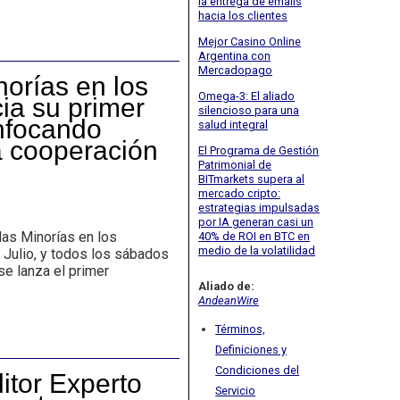
la entrega de emails
hacia los clientes
Mejor Casino Online
Argentina con
Mercadopago
orías en los
Omega-3: El aliado
a su primer
silencioso para una
enfocando
salud integral
la cooperación
El Programa de Gestión
Patrimonial de
BITmarkets supera al
mercado cripto:
estrategias impulsadas
por IA generan casi un
s Minorías en los
40% de ROI en BTC en
medio de la volatilidad
Julio, y todos los sábados
se lanza el primer
Aliado de:
AndeanWire
Términos,
Definiciones y
Condiciones del
itor Experto
Servicio