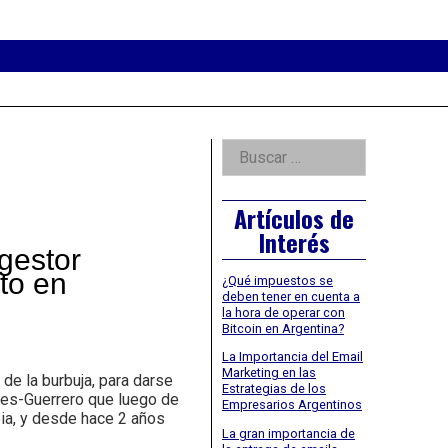
eader
idget
rea
Right
Buscar:
Asides
Artículos de
Interés
estor
rto en
¿Qué impuestos se
deben tener en cuenta a
la hora de operar con
Bitcoin en Argentina?
La Importancia del Email
Marketing en las
e la burbuja, para darse
Estrategias de los
ares-Guerrero que luego de
Empresarios Argentinos
bia, y desde hace 2 años
La gran importancia de