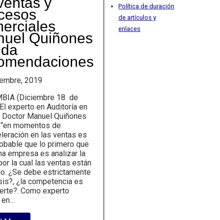
ventas y
Política de duración
cesos
de artículos y
erciales
enlaces
uel Quiñones
nda
omendaciones
iembre, 2019
BIA (Diciembre 18 de
El experto en Auditoría en
 Doctor Manuel Quiñones
: “en momentos de
leración en las ventas es
obable que lo primero que
na empresa es analizar la
or la cual las ventas están
o. ¿Se debe estrictamente
isis?, ¿la competencia es
erte?. Como experto
r en…