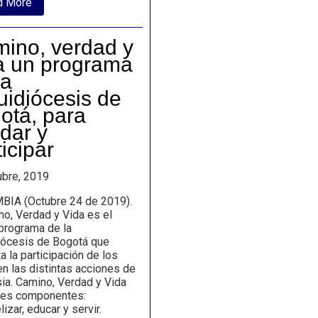
about
d More
Auditor
Experto
en
ino, verdad y
ventas
y
a un programa
procesos
la
comerciales
Manuel
uidiócesis de
Quiñones
otá, para
brinda
recomendaciones
dar y
ticipar
ubre, 2019
IA (Octubre 24 de 2019).
, Verdad y Vida es el
programa de la
iócesis de Bogotá que
 la participación de los
en las distintas acciones de
sia. Camino, Verdad y Vida
tres componentes:
izar, educar y servir.