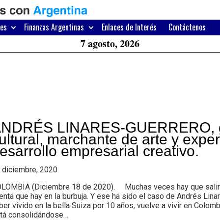
H
W
res
Finanzas Argentinas
Enlaces de Interés
Contáctenos
A
7 agosto, 2026
NDRÉS LINARES-GUERRERO, g
ultural, marchante de arte y expe
esarrollo empresarial creativo.
 diciembre, 2020
LOMBIA (Diciembre 18 de 2020). Muchas veces hay que salir d
enta que hay en la burbuja. Y ese ha sido el caso de Andrés Lin
ber vivido en la bella Suiza por 10 años, vuelve a vivir en Colom
tá consolidándose…