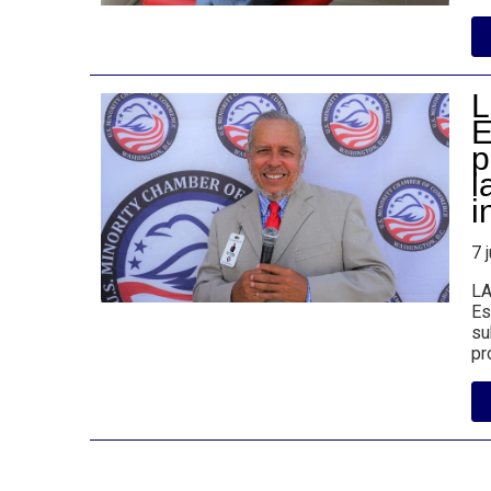
L
E
p
l
i
7 
LA
Es
su
pr