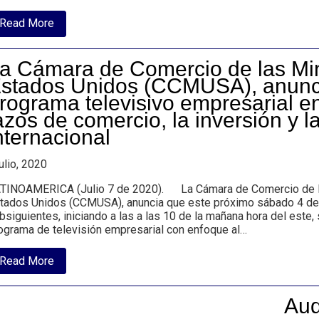
about
Read More
ANDRÉS
LINARES-
GUERRERO,
a Cámara de Comercio de las Min
gestor
cultural,
stados Unidos (CCMUSA), anunci
marchante
rograma televisivo empresarial 
de
arte
azos de comercio, la inversión y 
y
nternacional
experto
en
desarrollo
julio, 2020
empresarial
creativo.
TINOAMERICA (Julio 7 de 2020). La Cámara de Comercio de la
tados Unidos (CCMUSA), anuncia que este próximo sábado 4 de 
bsiguientes, iniciando a las a las 10 de la mañana hora del este, 
ograma de televisión empresarial con enfoque al…
about
Read More
La
Cámara
de
Aud
Comercio
de