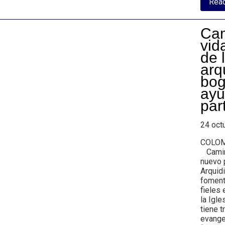
Rea
Cam
vid
de 
arq
bog
ayu
par
24 oct
COLOMB
Camino
nuevo 
Arquid
fomenta
fieles 
la Igle
tiene 
evangel