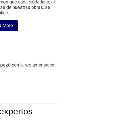
mos que cada ciudadano, al
rse de nuestras obras, se
ilice…
about
d More
Camino,
verdad
y
vida
un
programa
de
la
pezó con la reglamentación
arquidiócesis
.
de
bogotá,
para
ayudar
y
participar
 expertos