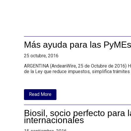
Más ayuda para las PyME
25 octubre, 2016
ARGENTINA (AndeanWire, 25 de Octubre de 2016) H
de la Ley que reduce impuestos, simplifica trámite
about
Read More
Más
ayuda
para
Biosil, socio perfecto para 
las
PyMEs
internacionales