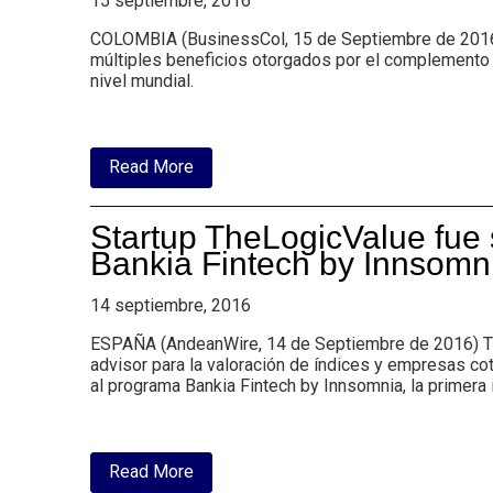
15 septiembre, 2016
COLOMBIA (BusinessCol, 15 de Septiembre de 2016) En
múltiples beneficios otorgados por el complemento al
nivel mundial.
about
Read More
Biosil,
socio
perfecto
Startup TheLogicValue fue
para
la
Bankia Fintech by Innsomn
salud
según
14 septiembre, 2016
estudios
clínicos
y
ESPAÑA (AndeanWire, 14 de Septiembre de 2016) The
expertos
advisor para la valoración de índices y empresas cot
internacionales
al programa Bankia Fintech by Innsomnia, la primera
about
Read More
Startup