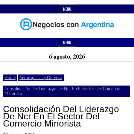
Skip
MENU
to
content
Header
Últimas
Negocios
Widget
MENU
noticias,
Area
6 agosto, 2026
comunicados
con
y
Home
Aeroespacial y Defensa
actualidad
Consolidación Del Liderazgo De Ncr En El Sector Del Comercio
de
Argentina
Minorista
negocios
Consolidación Del Liderazgo
con
De Ncr En El Sector Del
Comercio Minorista
Argentina.