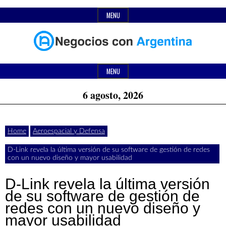
Skip
MENU
to
content
Header
Últimas
Negocios
Widget
MENU
noticias,
Area
6 agosto, 2026
comunicados
con
y
Home
Aeroespacial y Defensa
actualidad
D-Link revela la última versión de su software de gestión de redes
de
Argentina
con un nuevo diseño y mayor usabilidad
negocios
D-Link revela la última versión
con
de su software de gestión de
redes con un nuevo diseño y
Argentina.
mayor usabilidad