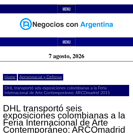
Skip
MENU
to
content
Header
Últimas
Negocios
Widget
MENU
noticias,
Area
7 agosto, 2026
comunicados
con
y
Home
Aeroespacial y Defensa
actualidad
DHL transportó seis exposiciones colombianas a la Feria
de
Argentina
Internacional de Arte Contemporáneo: ARCOmadrid 2015
negocios
DHL transportó seis
con
exposiciones colombianas a la
Feria Internacional de Arte
Argentina.
Contemporáneo: ARCOmadrid