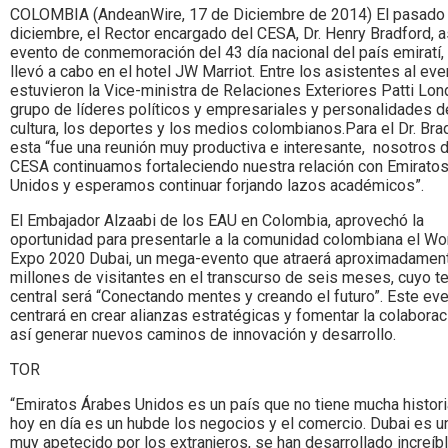
COLOMBIA (AndeanWire, 17 de Diciembre de 2014) El pasado
diciembre, el Rector encargado del CESA, Dr. Henry Bradford, as
evento de conmemoración del 43 día nacional del país emiratí,
llevó a cabo en el hotel JW Marriot. Entre los asistentes al eve
estuvieron la Vice-ministra de Relaciones Exteriores Patti Lon
grupo de líderes políticos y empresariales y personalidades d
cultura, los deportes y los medios colombianos.Para el Dr. Bra
esta “fue una reunión muy productiva e interesante, nosotros 
CESA continuamos fortaleciendo nuestra relación con Emirato
Unidos y esperamos continuar forjando lazos académicos”.
El Embajador Alzaabi de los EAU en Colombia, aprovechó la
oportunidad para presentarle a la comunidad colombiana el Wo
Expo 2020 Dubai, un mega-evento que atraerá aproximadamen
millones de visitantes en el transcurso de seis meses, cuyo 
central será “Conectando mentes y creando el futuro”. Este ev
centrará en crear alianzas estratégicas y fomentar la colaborac
así generar nuevos caminos de innovación y desarrollo.
TOR
“Emiratos Árabes Unidos es un país que no tiene mucha histori
hoy en día es un hubde los negocios y el comercio. Dubai es un
muy apetecido por los extranjeros, se han desarrollado increíb