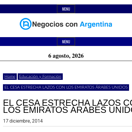
Skip
MENU
to
content
Header
Últimas
Negocios
Widget
MENU
noticias,
Area
6 agosto, 2026
comunicados
con
y
Home
Educación y Formación
actualidad
EL CESA ESTRECHA LAZOS CON LOS EMIRATOS ÁRABES UNIDOS
de
Argentina
negocios
EL CESA ESTRECHA LAZOS 
LOS EMIRATOS ÁRABES UNI
con
Argentina.
17 diciembre, 2014