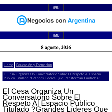
Skip
MENU
to
content
Header
Últimas
Negocios
Widget
MENU
noticias,
Area
8 agosto, 2026
comunicados
con
y
Home
Educación y Formación
actualidad
El Cesa Organiza Un Conversatorio Sobre El Respeto Al Espacio
de
Argentina
Público Titulado ?Grandes Líderes Que Transforman Ciudades?
negocios
El Cesa Organiza Un
con
Conversatorio Sobre El
Respeto Al Espacio Público
Argentina.
Titulado ?Grandes Líderes Que