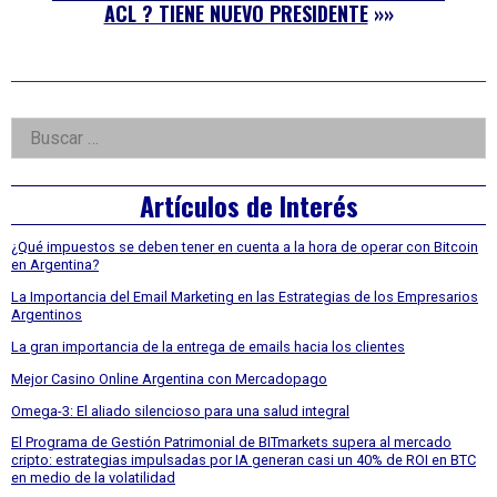
ACL ? TIENE NUEVO PRESIDENTE
»»
Right
Buscar:
Asides
Artículos de Interés
¿Qué impuestos se deben tener en cuenta a la hora de operar con Bitcoin
en Argentina?
La Importancia del Email Marketing en las Estrategias de los Empresarios
Argentinos
La gran importancia de la entrega de emails hacia los clientes
Mejor Casino Online Argentina con Mercadopago
Omega-3: El aliado silencioso para una salud integral
El Programa de Gestión Patrimonial de BITmarkets supera al mercado
cripto: estrategias impulsadas por IA generan casi un 40% de ROI en BTC
en medio de la volatilidad