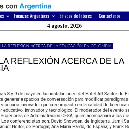
H
W
res
Finanzas Argentinas
Enlaces de Interés
Contáctenos
A
4 agosto, 2026
EN LA REFLEXIÓN ACERCA DE LA EDUCACIÓN EN COLOMBIA
 LA REFLEXIÓN ACERCA DE LA
IA
 8 y 9 de mayo en las instalaciones del Hotel AR Salitre de Bog
a generar espacios de conversación para modificar paradigmas 
 escenario innovador que cree impacto en la calidad de la educaci
r educativo, innovador y tecnológico. El moderador del evento s
 Superiores de Administración CESA, quien acompañará a los sie
. Los conferencistas son: David Snowden, de Inglaterra, Jamil Sa
anuel Heitor, de Portugal; Ana María Pardo, de España; y Frank B