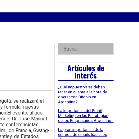
eader
idget
rea
Right
Buscar:
Asides
Artículos de
Interés
¿Qué impuestos se deben
tener en cuenta a la hora de
operar con Bitcoin en
otá, se realizará el
Argentina?
y formular nuevas
La Importancia del Email
ón.El evento, al que
Marketing en las Estrategias
erá el Dr. José Manuel
de los Empresarios Argentinos
te conferencistas
La gran importancia de la
lmi, de Francia, Gwang-
entrega de emails hacia los
entley, de Estados