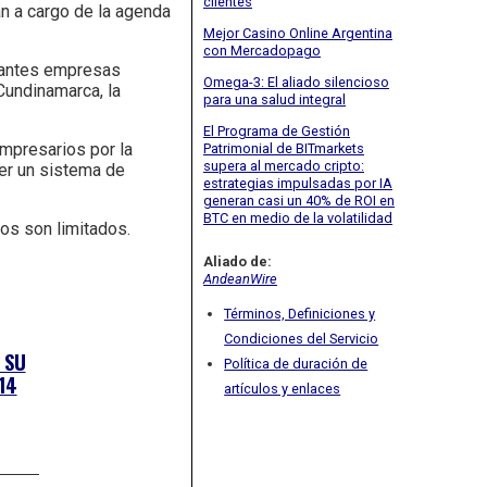
clientes
án a cargo de la agenda
Mejor Casino Online Argentina
con Mercadopago
rtantes empresas
Omega-3: El aliado silencioso
Cundinamarca, la
para una salud integral
El Programa de Gestión
mpresarios por la
Patrimonial de BITmarkets
supera al mercado cripto:
ver un sistema de
estrategias impulsadas por IA
generan casi un 40% de ROI en
BTC en medio de la volatilidad
os son limitados.
Aliado de:
AndeanWire
Términos, Definiciones y
Condiciones del Servicio
 SU
Política de duración de
14
artículos y enlaces