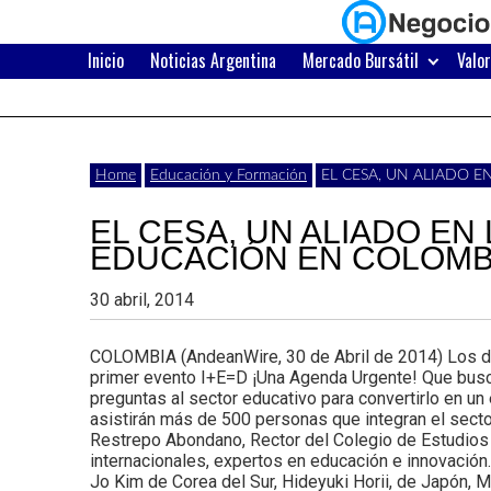
Skip
to
content
Inicio
Noticias Argentina
Mercado Bursátil
Valo
Últimas
Negocios
noticias,
comunicados
con
Home
Educación y Formación
EL CESA, UN ALIADO 
y
EL CESA, UN ALIADO EN
actualidad
EDUCACIÓN EN COLOMB
de
Argentina
30 abril, 2014
negocios
con
COLOMBIA (AndeanWire, 30 de Abril de 2014) Los días
primer evento I+E=D ¡Una Agenda Urgente! Que busc
Argentina.
preguntas al sector educativo para convertirlo en un
asistirán más de 500 personas que integran el secto
Restrepo Abondano, Rector del Colegio de Estudios
internacionales, expertos en educación e innovación
Jo Kim de Corea del Sur, Hideyuki Horii, de Japón, M