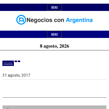
Skip
MENU
to
content
Header
Últimas
Negocios
Widget
MENU
noticias,
Area
8 agosto, 2026
comunicados
con
y
Home
actualidad
de
Argentina
31 agosto, 2017
negocios
con
Argentina.
Right
Buscar: