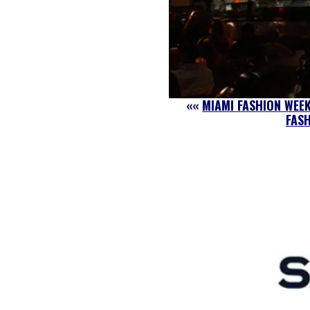
««
MIAMI FASHION WEEK
FAS