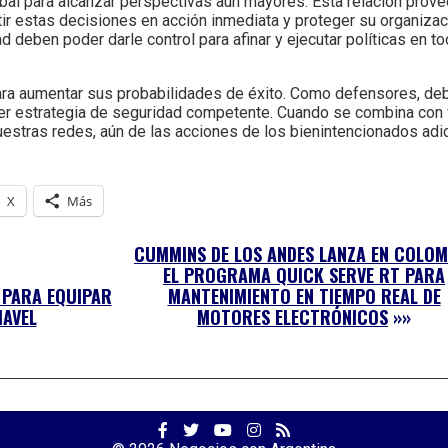
lobal para alcanzar perspectivas aún mayores. Esta relación prov
ir estas decisiones en acción inmediata y proteger su organiza
 deben poder darle control para afinar y ejecutar políticas en t
ra aumentar sus probabilidades de éxito. Como defensores, d
r estrategia de seguridad competente. Cuando se combina con vi
estras redes, aún de las acciones de los bienintencionados adict
X
Más
CUMMINS DE LOS ANDES LANZA EN COLOM
EL PROGRAMA QUICK SERVE RT PARA
O PARA EQUIPAR
MANTENIMIENTO EN TIEMPO REAL DE
IAVEL
MOTORES ELECTRÓNICOS
»»
Facebook
Twitter
YouTube
Facebook
RSS
Profile
Profile
Channel
Profile
Feed