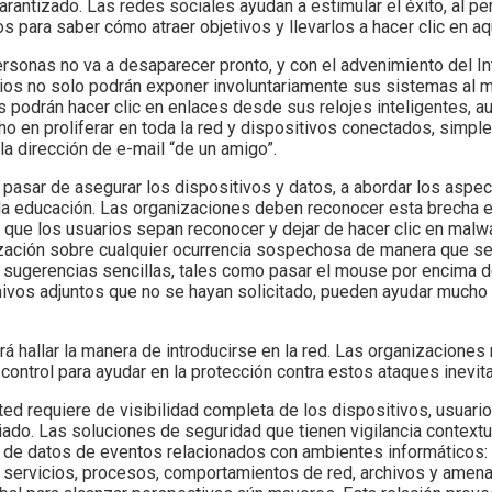
arantizado. Las redes sociales ayudan a estimular el éxito, al per
s para saber cómo atraer objetivos y llevarlos a hacer clic en aq
onas no va a desaparecer pronto, y con el advenimiento del In
rios no solo podrán exponer involuntariamente sus sistemas al
 podrán hacer clic en enlaces desde sus relojes inteligentes, a
ho en proliferar en toda la red y dispositivos conectados, simp
a dirección de e-mail “de un amigo”.
pasar de asegurar los dispositivos y datos, a abordar los aspe
la educación. Las organizaciones deben reconocer esta brecha 
que los usuarios sepan reconocer y dejar de hacer clic en malw
zación sobre cualquier ocurrencia sospechosa de manera que s
er sugerencias sencillas, tales como pasar el mouse por encima d
archivos adjuntos que no se hayan solicitado, pueden ayudar mucho 
rá hallar la manera de introducirse en la red. Las organizaciones
ontrol para ayudar en la protección contra estos ataques inevit
ed requiere de visibilidad completa de los dispositivos, usuar
iado. Las soluciones de seguridad que tienen vigilancia contextu
 de datos de eventos relacionados con ambientes informáticos: 
s, servicios, procesos, comportamientos de red, archivos y ame