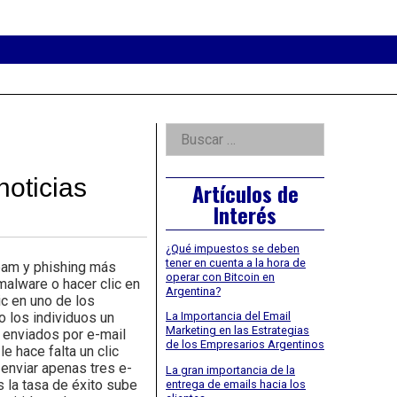
eader
idget
rea
Right
Buscar:
Asides
noticias
Artículos de
Interés
¿Qué impuestos se deben
tener en cuenta a la hora de
pam y phishing más
operar con Bitcoin en
malware o hacer clic en
Argentina?
ic en uno de los
o los individuos un
La Importancia del Email
Marketing en las Estrategias
s enviados por e-mail
de los Empresarios Argentinos
e hace falta un clic
 enviar apenas tres e-
La gran importancia de la
s la tasa de éxito sube
entrega de emails hacia los