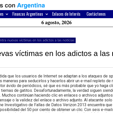
H
W
res
Finanzas Argentinas
Enlaces de Interés
Contáctenos
A
6 agosto, 2026
ntra nuevas víctimas en los adictos a las noticias
as víctimas en los adictos a las 
da que los usuarios de Internet se adaptan a los ataques de s
s maneras para seducirlos y hacerlos abrir un e-mail repleto de 
ctor ávido de periódicos, sé que es más probable que yo haga cl
s tiernas de gatitos. Desafortunadamente, la verdad siguen siend
es. Muchos continúan haciendo clic en enlaces o archivos adjunto
nsaje o la validez del enlace o archivo adjunto. Al atacante solo l
rme Investigativo de Fallas de Datos Verizon 2013 encuentra que
posibilidad del 50 por ciento de obtener un clic. Con seis e-mail