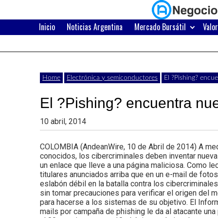
Skip
to
content
Inicio
Noticias Argentina
Mercado Bursátil
Valo
Últimas
Negocios
noticias,
comunicados
con
Home
Electrónica y semiconductores
El ?Pishing? encue
y
El ?Pishing? encuentra nuev
actualidad
de
Argentina
10 abril, 2014
negocios
COLOMBIA (AndeanWire, 10 de Abril de 2014) A medi
con
conocidos, los cibercriminales deben inventar nueva
un enlace que lleve a una página maliciosa. Como le
Argentina.
titulares anunciados arriba que en un e-mail de foto
eslabón débil en la batalla contra los cibercriminal
sin tomar precauciones para verificar el origen del me
para hacerse a los sistemas de su objetivo. El Info
mails por campaña de phishing le da al atacante una 