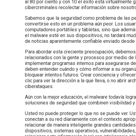
al 80 por ciento y con 10 el éxito está virtualmente g
cibercriminales recolectar información sobre nosotro
Sabemos que la seguridad como problema de las pers
convertirse esto en un problema aún peor. Los usua
computadores portátiles y tabletas, sino que además
el malware esté en sus dispositivos, no tardará muc
de noticias aparentemente confiable enviado desde l
Para abordar esta creciente preocupación, debemos 
relacionados con la gente y procesos por medio de 
implementar programas internos para asegurarse de 
deben entender cuándo y cómo informar a su organi
bloquear intentos futuros. Crear conciencia y ofrec
clic para ver la dirección a la que lleva, o no abrir 
ciberataques.
Aún con la mejor educación, el malware todavía logra
soluciones de seguridad que combinen visibilidad y c
Usted no puede proteger lo que no se puede ver. Ust
conectan a su red diariamente con el contexto aprop
relacionar de manera inteligente grandes cantidades
dispositivos, sistemas operativos, vulnerabilidade