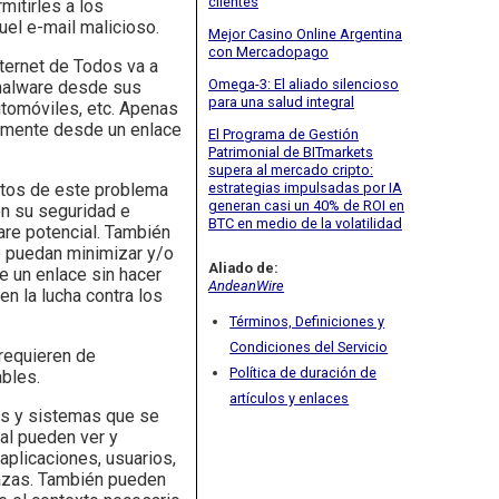
clientes
mitirles a los
uel e-mail malicioso.
Mejor Casino Online Argentina
con Mercadopago
ternet de Todos va a
Omega-3: El aliado silencioso
 malware desde sus
para una salud integral
utomóviles, etc. Apenas
lemente desde un enlace
El Programa de Gestión
Patrimonial de BITmarkets
supera al mercado cripto:
estrategias impulsadas por IA
ctos de este problema
generan casi un 40% de ROI en
en su seguridad e
BTC en medio de la volatilidad
are potencial. También
e puedan minimizar y/o
Aliado de:
e un enlace sin hacer
AndeanWire
en la lucha contra los
Términos, Definiciones y
Condiciones del Servicio
 requieren de
Política de duración de
ables.
artículos y enlaces
ios y sistemas que se
al pueden ver y
aplicaciones, usuarios,
nazas. También pueden