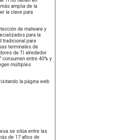
e TI no tienen en
 más amplia de la
er la clave para
etección de malware y
ecializados para la
 tradicional para
sas terminales de
adores de TI alrededor
la" consumen entre 40% y
egen múltiples
visitando la página web
sa se sitúa entre las
 más de 17 años de