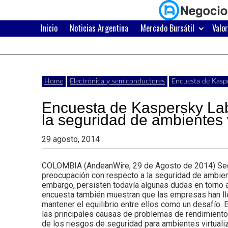
Skip
to
content
Inicio
Noticias Argentina
Mercado Bursátil
Valo
Últimas
Negocios
noticias,
comunicados
con
Home
Electrónica y semiconductores
Encuesta de Kaspe
y
Encuesta de Kaspersky Lab
actualidad
la seguridad de ambientes 
de
Argentina
29 agosto, 2014
negocios
con
COLOMBIA (AndeanWire, 29 de Agosto de 2014) Segú
preocupación con respecto a la seguridad de ambien
Argentina.
embargo, persisten todavía algunas dudas en torno 
encuesta también muestran que las empresas han lle
mantener el equilibrio entre ellos como un desafío. E
las principales causas de problemas de rendimiento 
de los riesgos de seguridad para ambientes virtua