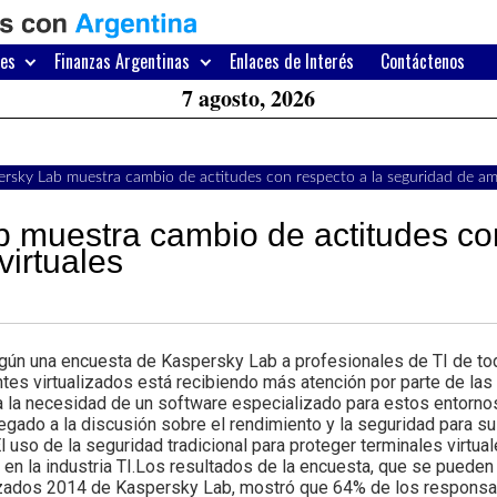
H
W
res
Finanzas Argentinas
Enlaces de Interés
Contáctenos
A
7 agosto, 2026
rsky Lab muestra cambio de actitudes con respecto a la seguridad de amb
 muestra cambio de actitudes co
virtuales
n una encuesta de Kaspersky Lab a profesionales de TI de tod
tes virtualizados está recibiendo más atención por parte de las
a la necesidad de un software especializado para estos entornos
gado a la discusión sobre el rendimiento y la seguridad para s
l uso de la seguridad tradicional para proteger terminales virtua
en la industria TI.Los resultados de la encuesta, que se pueden
lizados 2014 de Kaspersky Lab, mostró que 64% de los responsa