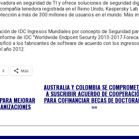
adora en seguridad de TI y ofrece soluciones de seguridad digi
mpañía tenedora registrada en el Reino Unido, Kaspersky Lab 
rotección a más de 300 millones de usuarios en el mundo. Más i
ficación de IDC Ingresos Mundiales por concepto de Seguridad par
 el informe de IDC "Worldwide Endpoint Security 2013-2017 Forec
sificó a los fabricantes de software de acuerdo con los ingreso
el año 2012.
X
Más
AUSTRALIA Y COLOMBIA SE COMPROME
A SUSCRIBIR ACUERDO DE COOPERACI
 PARA MEJORAR
PARA COFINANCIAR BECAS DE DOCTORA
GANIZACIONES
»»