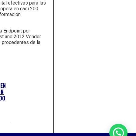
tal efectivas para las
opera en casi 200
nformación
a Endpoint por
ast and 2012 Vendor
s procedentes de la
TEN
ÓN
DO