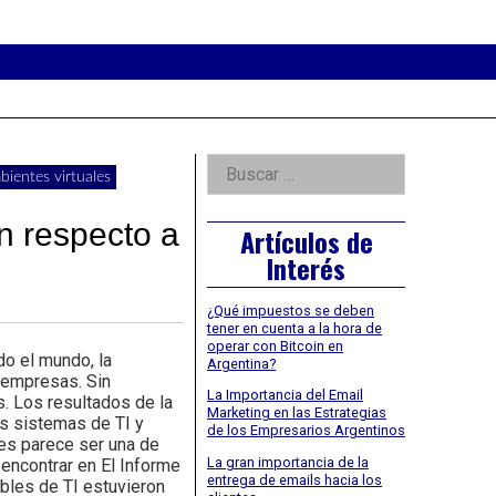
eader
idget
rea
Right
Buscar:
ientes virtuales
Asides
n respecto a
Artículos de
Interés
¿Qué impuestos se deben
tener en cuenta a la hora de
operar con Bitcoin en
o el mundo, la
Argentina?
 empresas. Sin
La Importancia del Email
. Los resultados de la
Marketing en las Estrategias
us sistemas de TI y
de los Empresarios Argentinos
les parece ser una de
La gran importancia de la
 encontrar en El Informe
entrega de emails hacia los
bles de TI estuvieron