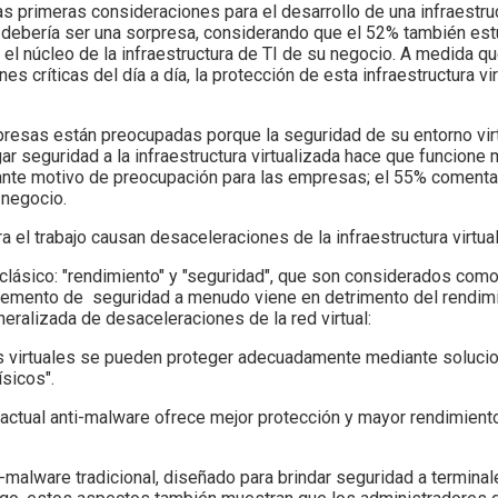
s primeras consideraciones para el desarrollo de una infraestruct
no debería ser una sorpresa, considerando que el 52% también es
el núcleo de la infraestructura de TI de su negocio. A medida
nes críticas del día a día, la protección de esta infraestructura v
resas están preocupadas porque la seguridad de su entorno virtu
r seguridad a la infraestructura virtualizada hace que funcione
ante motivo de preocupación para las empresas; el 55% comenta
 negocio.
el trabajo causan desaceleraciones de la infraestructura virtua
 clásico: "rendimiento" y "seguridad", que son considerados como
 incremento de seguridad a menudo viene en detrimento del rendim
eralizada de desaceleraciones de la red virtual:
os virtuales se pueden proteger adecuadamente mediante soluci
sicos".
 actual anti-malware ofrece mejor protección y mayor rendimient
-malware tradicional, diseñado para brindar seguridad a terminal