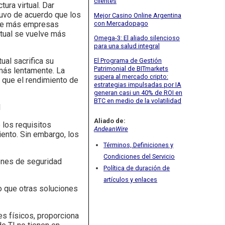
clientes
ura virtual. Dar
tuvo de acuerdo que los
Mejor Casino Online Argentina
 que más empresas
con Mercadopago
irtual se vuelve más
Omega-3: El aliado silencioso
para una salud integral
al sacrifica su
El Programa de Gestión
Patrimonial de BITmarkets
 más lentamente. La
supera al mercado cripto:
 que el rendimiento de
estrategias impulsadas por IA
generan casi un 40% de ROI en
BTC en medio de la volatilidad
l
Aliado de:
 los requisitos
AndeanWire
iento. Sin embargo, los
Términos, Definiciones y
Condiciones del Servicio
ones de seguridad
Política de duración de
artículos y enlaces
o que otras soluciones
es físicos, proporciona