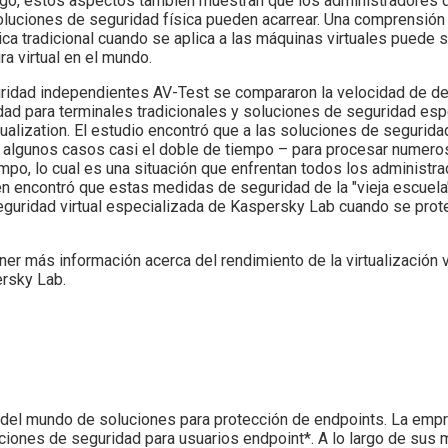
rgo, estos aspectos también muestran que los administradores d
soluciones de seguridad física pueden acarrear. Una comprensión
ca tradicional cuando se aplica a las máquinas virtuales puede s
ra virtual en el mundo.
uridad independientes AV-Test se compararon la velocidad de d
ad para terminales tradicionales y soluciones de seguridad esp
tualization. El estudio encontró que a las soluciones de seguridad
 algunos casos casi el doble de tiempo – para procesar numero
empo, lo cual es una situación que enfrentan todos los administr
ién encontró que estas medidas de seguridad de la "vieja escue
guridad virtual especializada de Kaspersky Lab cuando se prot
er más información acerca del rendimiento de la virtualización 
ersky Lab.
el mundo de soluciones para protección de endpoints. La empre
iones de seguridad para usuarios endpoint*. A lo largo de sus