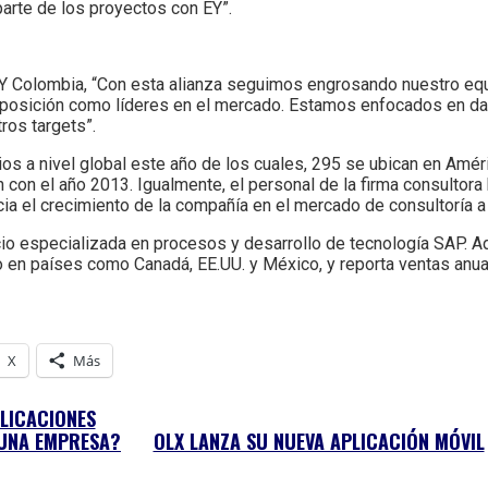
parte de los proyectos con EY”.
EY Colombia, “Con esta alianza seguimos engrosando nuestro eq
posición como líderes en el mercado. Estamos enfocados en darl
ros targets”.
os a nivel global este año de los cuales, 295 se ubican en Amér
n con el año 2013. Igualmente, el personal de la firma consultor
ia el crecimiento de la compañía en el mercado de consultoría a n
cio especializada en procesos y desarrollo de tecnología SAP. 
o en países como Canadá, EE.UU. y México, y reporta ventas anu
X
Más
LICACIONES
UNA EMPRESA?
OLX LANZA SU NUEVA APLICACIÓN MÓVIL