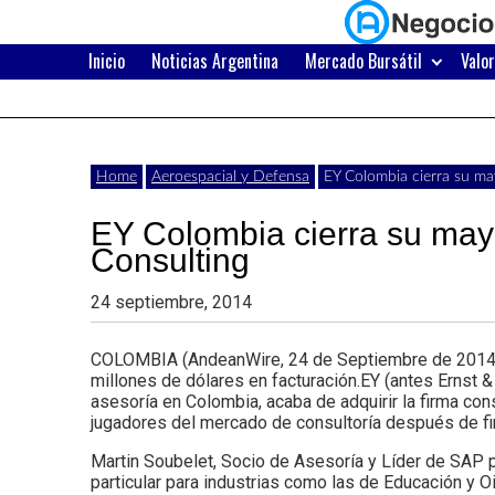
Skip
to
content
Inicio
Noticias Argentina
Mercado Bursátil
Valo
Últimas
Negocios
noticias,
comunicados
con
Home
Aeroespacial y Defensa
EY Colombia cierra su ma
y
EY Colombia cierra su mayo
actualidad
Consulting
de
Argentina
24 septiembre, 2014
negocios
con
COLOMBIA (AndeanWire, 24 de Septiembre de 2014) S
millones de dólares en facturación.EY (antes Ernst &
Argentina.
asesoría en Colombia, acaba de adquirir la firma cons
jugadores del mercado de consultoría después de fir
Martin Soubelet, Socio de Asesoría y Líder de SAP pa
particular para industrias como las de Educación y 