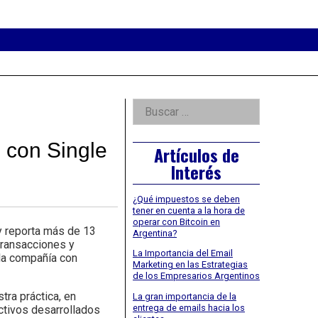
eader
idget
rea
Right
Buscar:
Asides
 con Single
Artículos de
Interés
¿Qué impuestos se deben
tener en cuenta a la hora de
operar con Bitcoin en
y reporta más de 13
Argentina?
transacciones y
La Importancia del Email
 la compañía con
Marketing en las Estrategias
de los Empresarios Argentinos
tra práctica, en
La gran importancia de la
entrega de emails hacia los
ctivos desarrollados