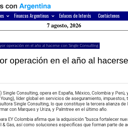
H
W
res
Finanzas Argentinas
Enlaces de Interés
Contáctenos
A
7 agosto, 2026
yor operación en el año al hacerse con Single Consulting
r operación en el año al hacerse
ingle Consulting, opera en España, México, Colombia y Perú, 
 Young), líder global en servicios de aseguramiento, impuestos, 
ultora Single Consulting, lo que constituye la tercera alianza de
mar con Marques y Uriza, y Palmtree en el último año.
ra EY Colombia afirma que la adquisición “busca fortalecer nues
Oil & Gas, así como soluciones específicas que forman parte de a