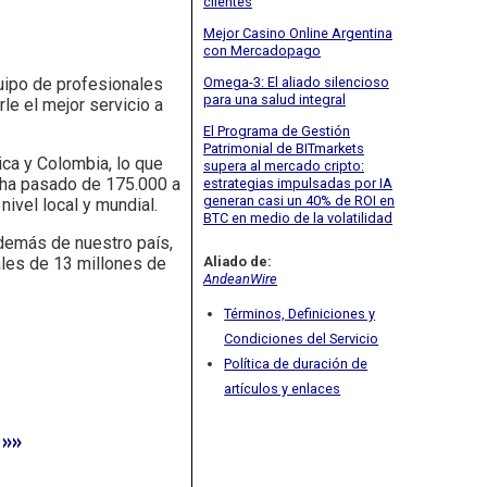
clientes
Mejor Casino Online Argentina
con Mercadopago
Omega-3: El aliado silencioso
uipo de profesionales
para una salud integral
e el mejor servicio a
El Programa de Gestión
Patrimonial de BITmarkets
ica y Colombia, lo que
supera al mercado cripto:
a ha pasado de 175.000 a
estrategias impulsadas por IA
generan casi un 40% de ROI en
ivel local y mundial.
BTC en medio de la volatilidad
Además de nuestro país,
Aliado de:
ales de 13 millones de
AndeanWire
Términos, Definiciones y
Condiciones del Servicio
Política de duración de
artículos y enlaces
»»