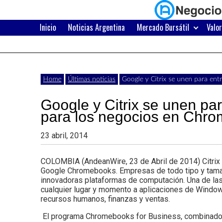
Skip
to
content
Inicio
Noticias Argentina
Mercado Bursátil
Valo
Últimas
Negocios
noticias,
comunicados
con
Home
Últimas noticias
Google y Citrix se unen para en
y
Google y Citrix se unen pa
actualidad
para los negocios en Chr
de
Argentina
23 abril, 2014
negocios
con
COLOMBIA (AndeanWire, 23 de Abril de 2014) Citrix 
Google Chromebooks. Empresas de todo tipo y tama
Argentina.
innovadoras plataformas de computación. Una de las
cualquier lugar y momento a aplicaciones de Windows
recursos humanos, finanzas y ventas.
El programa Chromebooks for Business, combinado co