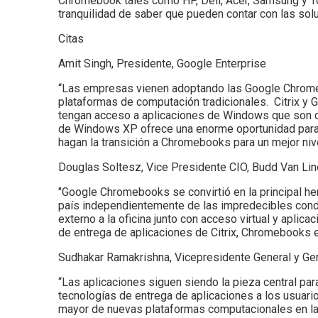
Chromebook tales como HP, Dell, Acer, Samsung y Tos
tranquilidad de saber que pueden contar con las s
Citas
Amit Singh, Presidente, Google Enterprise
“Las empresas vienen adoptando las Google Chromebo
plataformas de computación tradicionales. Citrix y 
tengan acceso a aplicaciones de Windows que son crít
de Windows XP ofrece una enorme oportunidad para 
hagan la transición a Chromebooks para un mejor nive
Douglas Soltesz, Vice Presidente CIO, Budd Van Li
"Google Chromebooks se convirtió en la principal 
país independientemente de las impredecibles cond
externo a la oficina junto con acceso virtual y aplic
de entrega de aplicaciones de Citrix, Chromebooks 
Sudhakar Ramakrishna, Vicepresidente General y Gere
“Las aplicaciones siguen siendo la pieza central para
tecnologías de entrega de aplicaciones a los usuari
mayor de nuevas plataformas computacionales en 