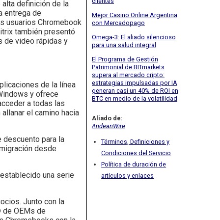
clientes
lta definición de la
a entrega de
Mejor Casino Online Argentina
 los usuarios Chromebook
con Mercadopago
itrix también presentó
Omega-3: El aliado silencioso
 de video rápidas y
para una salud integral
El Programa de Gestión
Patrimonial de BITmarkets
supera al mercado cripto:
estrategias impulsadas por IA
licaciones de la línea
generan casi un 40% de ROI en
Windows y ofrece
BTC en medio de la volatilidad
 acceder a todas las
allanar el camino hacia
Aliado de:
AndeanWire
e descuento para la
Términos, Definiciones y
a migración desde
Condiciones del Servicio
Política de duración de
establecido una serie
artículos y enlaces
ocios. Junto con la
dy® de OEMs de