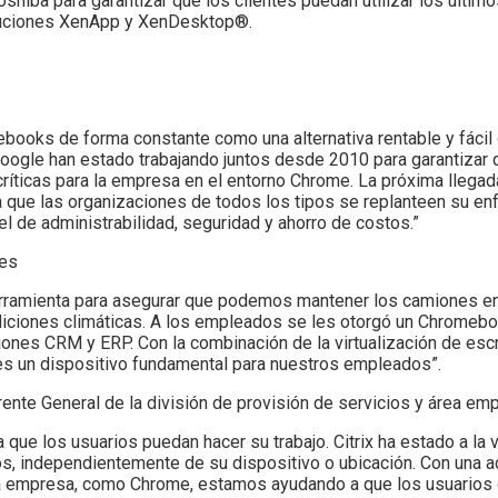
hiba para garantizar que los clientes puedan utilizar los últi
oluciones XenApp y XenDesktop®.
oks de forma constante como una alternativa rentable y fácil 
Google han estado trabajando juntos desde 2010 para garantizar 
icas para la empresa en el entorno Chrome. La próxima llegada d
que las organizaciones de todos los tipos se replanteen su en
l de administrabilidad, seguridad y ahorro de costos.”
nes
herramienta para asegurar que podemos mantener los camiones e
iciones climáticas. A los empleados se les otorgó un Chromebo
aciones CRM y ERP. Con la combinación de la virtualización de escr
es un dispositivo fundamental para nuestros empleados”.
nte General de la división de provisión de servicios y área empr
 que los usuarios puedan hacer su trabajo. Citrix ha estado a la 
os, independientemente de su dispositivo o ubicación. Con una 
la empresa, como Chrome, estamos ayudando a que los usuario