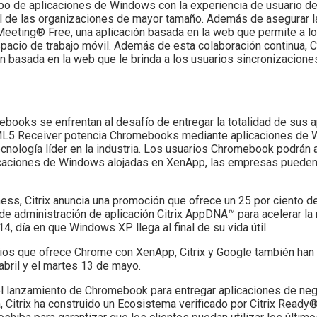
po de aplicaciones de Windows con la experiencia de usuario de a
nal de las organizaciones de mayor tamaño. Además de asegurar l
ToMeeting® Free, una aplicación basada en la web que permite a
pacio de trabajo móvil. Además de esta colaboración continua, C
basada en la web que le brinda a los usuarios sincronizaciones
oks se enfrentan al desafío de entregar la totalidad de sus ap
ML5 Receiver potencia Chromebooks mediante aplicaciones de 
tecnología líder en la industria. Los usuarios Chromebook podrán
icaciones de Windows alojadas en XenApp, las empresas pueden 
ss, Citrix anuncia una promoción que ofrece un 25 por ciento d
de administración de aplicación Citrix AppDNA™ para acelerar l
4, día en que Windows XP llega al final de su vida útil.
ios que ofrece Chrome con XenApp, Citrix y Google también han 
abril y el martes 13 de mayo.
el lanzamiento de Chromebook para entregar aplicaciones de neg
a, Citrix ha construido un Ecosistema verificado por Citrix Rea