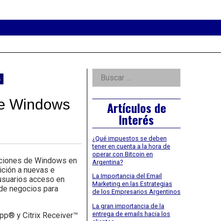
eader
idget
rea
Right
Buscar:
s
Asides
 de Windows
Artículos de
Interés
¿Qué impuestos se deben
tener en cuenta a la hora de
operar con Bitcoin en
caciones de Windows en
Argentina?
ción a nuevas e
La Importancia del Email
 usuarios acceso en
Marketing en las Estrategias
 de negocios para
de los Empresarios Argentinos
La gran importancia de la
entrega de emails hacia los
pp® y Citrix Receiver™