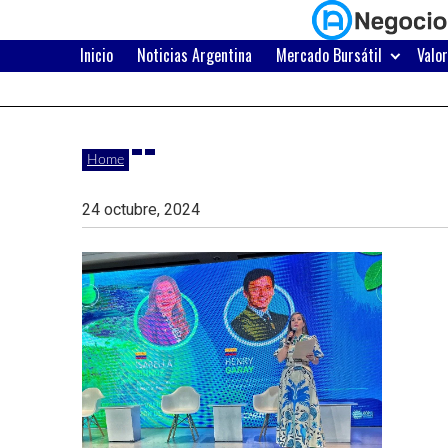
Skip
to
content
Inicio
Noticias Argentina
Mercado Bursátil
Valo
Últimas
Negocios
noticias,
comunicados
con
Home
y
actualidad
24 octubre, 2024
de
Argentina
negocios
con
Argentina.