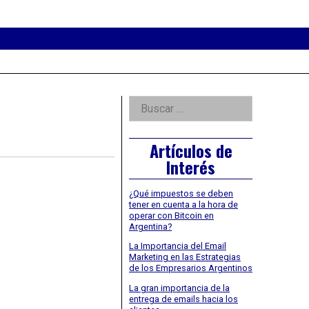
eader
idget
rea
Right
Buscar:
Asides
Artículos de
Interés
¿Qué impuestos se deben
tener en cuenta a la hora de
operar con Bitcoin en
Argentina?
La Importancia del Email
Marketing en las Estrategias
de los Empresarios Argentinos
La gran importancia de la
entrega de emails hacia los