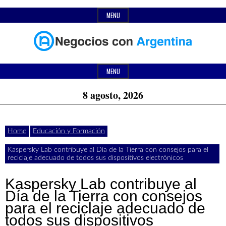
Skip
MENU
to
content
Header
Últimas
Negocios
Widget
MENU
noticias,
Area
8 agosto, 2026
comunicados
con
y
Home
Educación y Formación
actualidad
Kaspersky Lab contribuye al Día de la Tierra con consejos para el
de
Argentina
reciclaje adecuado de todos sus dispositivos electrónicos
negocios
Kaspersky Lab contribuye al
con
Día de la Tierra con consejos
para el reciclaje adecuado de
Argentina.
todos sus dispositivos