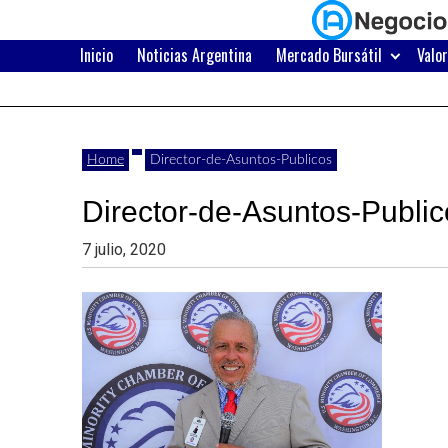
Skip
to
content
Inicio
Noticias Argentina
Mercado Bursátil
Valo
Últimas
Negocios
noticias,
comunicados
con
Home
Director-de-Asuntos-Publicos
y
Director-de-Asuntos-Public
actualidad
de
Argentina
7 julio, 2020
negocios
con
Argentina.