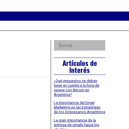
eader
idget
rea
Right
Buscar:
Asides
Artículos de
Interés
¿Qué impuestos se deben
tener en cuenta a la hora de
operar con Bitcoin en
Argentina?
La Importancia del Email
Marketing en las Estrategias
de los Empresarios Argentinos
La gran importancia de la
entrega de emails hacia los