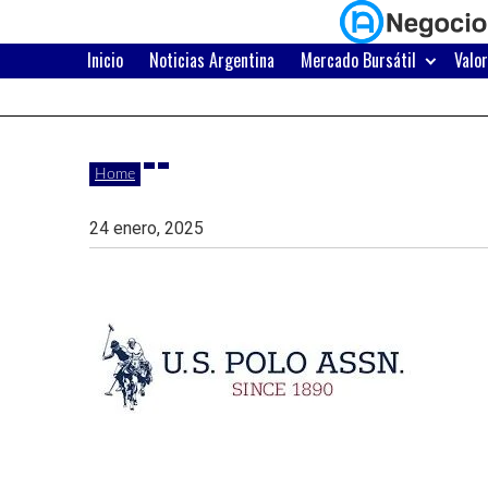
Skip
to
content
Inicio
Noticias Argentina
Mercado Bursátil
Valo
Últimas
Negocios
noticias,
comunicados
con
Home
y
actualidad
24 enero, 2025
de
Argentina
negocios
con
Argentina.