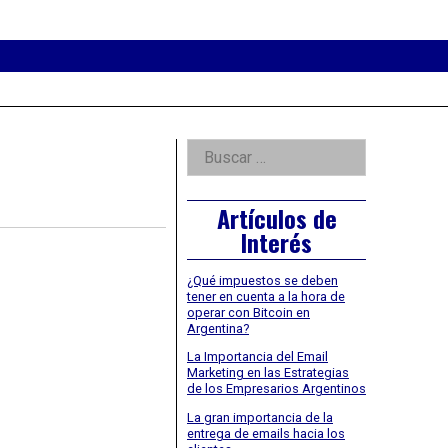
eader
idget
rea
Right
Buscar:
Asides
Artículos de
Interés
¿Qué impuestos se deben
tener en cuenta a la hora de
operar con Bitcoin en
Argentina?
La Importancia del Email
Marketing en las Estrategias
de los Empresarios Argentinos
La gran importancia de la
entrega de emails hacia los