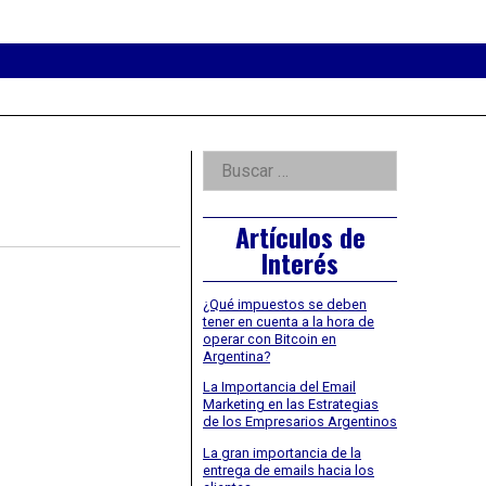
eader
idget
rea
Right
Buscar:
Asides
Artículos de
Interés
¿Qué impuestos se deben
tener en cuenta a la hora de
operar con Bitcoin en
Argentina?
La Importancia del Email
Marketing en las Estrategias
de los Empresarios Argentinos
La gran importancia de la
entrega de emails hacia los