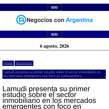
Skip
MENU
to
content
Header
Últimas
Negocios
Widget
MENU
noticias,
Area
6 agosto, 2026
comunicados
con
y
Home
Automotor
actualidad
Lamudi presenta su primer estudio sobre el sector inmobiliario en
de
Argentina
los mercados emergentes con foco en Latinoamérica
negocios
Lamudi presenta su primer
con
estudio sobre el sector
inmobiliario en los mercados
Argentina.
emergentes con foco en