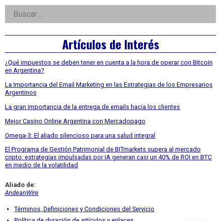
Right
Buscar:
Asides
Artículos de Interés
¿Qué impuestos se deben tener en cuenta a la hora de operar con Bitcoin
en Argentina?
La Importancia del Email Marketing en las Estrategias de los Empresarios
Argentinos
La gran importancia de la entrega de emails hacia los clientes
Mejor Casino Online Argentina con Mercadopago
Omega-3: El aliado silencioso para una salud integral
El Programa de Gestión Patrimonial de BITmarkets supera al mercado
cripto: estrategias impulsadas por IA generan casi un 40% de ROI en BTC
en medio de la volatilidad
Aliado de:
AndeanWire
Términos, Definiciones y Condiciones del Servicio
Política de duración de artículos y enlaces