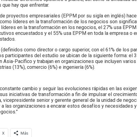
 que hay que enfrentar.
de proyectos empresariales (EPPM por su sigla en inglés) hace 
como líderes en la transformación de los negocios son signific
 líderes en la transformación en los negocios, el 27% usa EPPM a
ecutivos encuestados y el 55% usa EPPM en toda la empresa o e
istados.
(definidos como director o cargo superior, con el 61% de los part
 participantes del estudio se ubican de la siguiente forma: el 
n Asia-Pacífico y trabajan en organizaciones que incluyen vario
strias (13%), comercio (6%) e ingeniería (6%).
onstante cambio y seguir las evoluciones rápidas en las exigenc
us iniciativas de transformación a fin de impulsar el crecimient
ia, vicepresidente senior y gerente general de la unidad de nego
a las organizaciones a encarar estos desafíos y necesidades y
egocios.”
X
Más