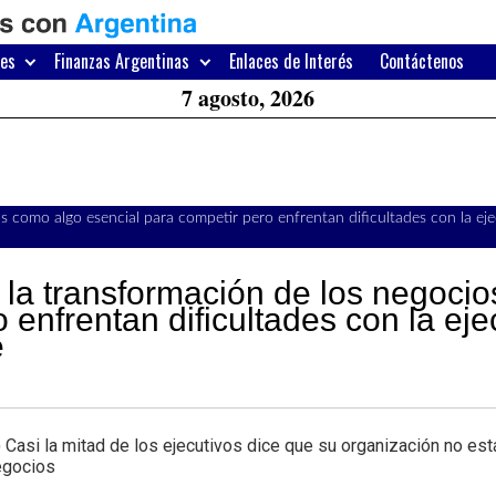
H
W
res
Finanzas Argentinas
Enlaces de Interés
Contáctenos
A
7 agosto, 2026
s como algo esencial para competir pero enfrentan dificultades con la ej
la transformación de los negoci
 enfrentan dificultades con la eje
e
si la mitad de los ejecutivos dice que su organización no est
egocios