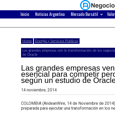
Skip
to
content
Inicio
Noticias Argentina
Mercado Bursátil
Valo
Últimas
Negocios
noticias,
comunicados
con
Home
Energía y Servicios Públicos
y
Las grandes empresas ven la transformación de los negocio
actualidad
de Oracle
de
Argentina
Las grandes empresas ven 
negocios
esencial para competir pero
según un estudio de Oracl
con
Argentina.
14 noviembre, 2014
COLOMBIA (AndeanWire, 14 de Noviembre de 2014) Ca
preparada para ejecutar una transformación en los n