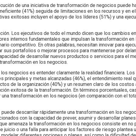
jecución de una iniciativa de transformación de negocios puede h
ineficiente (41%) seguida de limitaciones en los recursos y en e
tivas exitosas incluyen el apoyo de los líderes (51%) y una eje
ación. Los ejecutivos de todo el mundo dicen que los cambios en
tores internos fundamentales que impulsan la transformación en 
nario competitivo. En otras palabras, necesitan innovar para ejec
r sus portafolios o mejorar procesos para mantenerse por delant
capacidad de desarrollar nuevos productos o servicios para el me
transformación en los negocios.
n los negocios es entender claramente la realidad financiera. Lo
es principales y metas alcanzadas (46%), el entendimiento real 
ectos de la organización (40%) y un resumen claro de los costos a
ción exitosa de la transformación. En términos porcentuales, cas
una transformación en los negocios (en comparación con el tota
puede descarrilar rápidamente una transformación en los negoci
ionados con la capacidad de prever, asumir y desarrollar planes 
 que amenaza la transformación en los negocios consiste en no 
 juicio o una falla para anticipar los factores de riesgo plantea
 modelar diferentes opciones o planes, así como la dificultad de