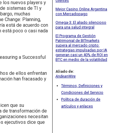
clientes
e los nuevos players y
 de sistemas de TI y
Mejor Casino Online Argentina
embargo, muchas
con Mercadopago
he Change: Planning,
Omega-3: El aliado silencioso
ría está de acuerdo con
para una salud integral
n está poco o casi nada
El Programa de Gestión
Patrimonial de BITmarkets
supera al mercado cripto:
estrategias impulsadas por IA
generan casi un 40% de ROI en
Measuring a Successful
BTC en medio de la volatilidad
Aliado de:
chos de ellos enfrentan
AndeanWire
rmación han fracasado y
Términos, Definiciones y
Condiciones del Servicio
Política de duración de
dicen que su
artículos y enlaces
va de transformación de
rganizaciones necesitan
os ejecutivos dice que