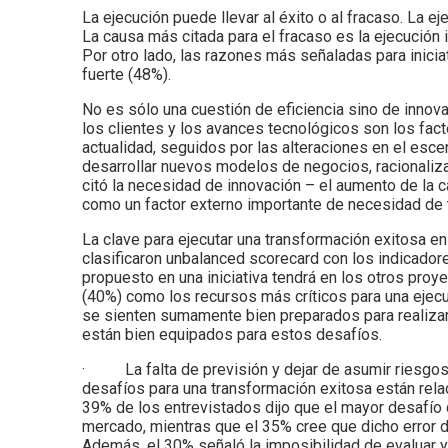
La ejecución puede llevar al éxito o al fracaso. La e
La causa más citada para el fracaso es la ejecución 
Por otro lado, las razones más señaladas para inicia
fuerte (48%).
No es sólo una cuestión de eficiencia sino de innov
los clientes y los avances tecnológicos son los fac
actualidad, seguidos por las alteraciones en el esce
desarrollar nuevos modelos de negocios, racionaliza
citó la necesidad de innovación – el aumento de la 
como un factor externo importante de necesidad de 
La clave para ejecutar una transformación exitosa e
clasificaron unbalanced scorecard con los indicador
propuesto en una iniciativa tendrá en los otros proy
(40%) como los recursos más críticos para una ejecu
se sienten sumamente bien preparados para realizar 
están bien equipados para estos desafíos.
· La falta de previsión y dejar de asumir riesgos 
desafíos para una transformación exitosa están relac
39% de los entrevistados dijo que el mayor desafío
mercado, mientras que el 35% cree que dicho error de
Además, el 30% señaló la imposibilidad de evaluar y