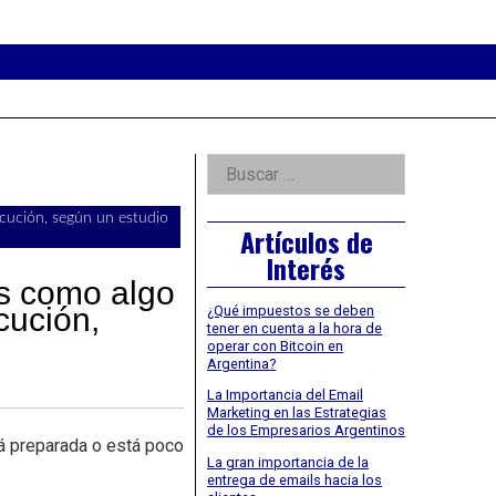
eader
idget
rea
Right
Buscar:
Asides
ecución, según un estudio
Artículos de
Interés
os como algo
cución,
¿Qué impuestos se deben
tener en cuenta a la hora de
operar con Bitcoin en
Argentina?
La Importancia del Email
Marketing en las Estrategias
de los Empresarios Argentinos
á preparada o está poco
La gran importancia de la
entrega de emails hacia los