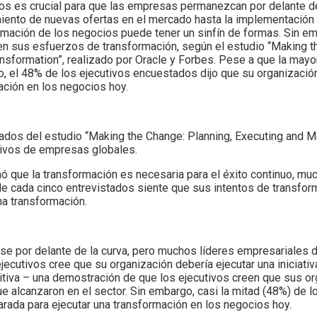
ios es crucial para que las empresas permanezcan por delante d
iento de nuevas ofertas en el mercado hasta la implementación
ormación de los negocios puede tener un sinfín de formas. Sin 
 en sus esfuerzos de transformación, según el estudio “Making t
sformation”, realizado por Oracle y Forbes. Pese a que la mayo
o, el 48% de los ejecutivos encuestados dijo que su organizació
ación en los negocios hoy.
ltados del estudio “Making the Change: Planning, Executing and 
tivos de empresas globales.
mó que la transformación es necesaria para el éxito continuo, mu
 de cada cinco entrevistados siente que sus intentos de transfo
una transformación.
se por delante de la curva, pero muchos líderes empresariales 
jecutivos cree que su organización debería ejecutar una iniciati
tiva – una demostración de que los ejecutivos creen que sus o
ue alcanzaron en el sector. Sin embargo, casi la mitad (48%) de l
rada para ejecutar una transformación en los negocios hoy.