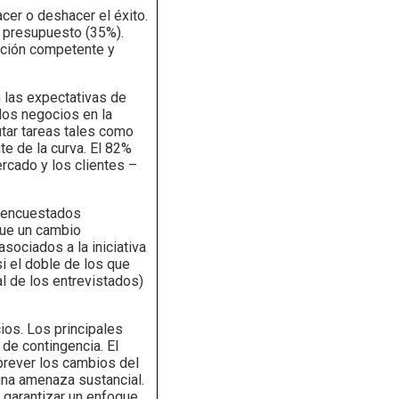
acer o deshacer el éxito.
l presupuesto (35%).
cución competente y
 las expectativas de
los negocios en la
utar tareas tales como
e de la curva. El 82%
rcado y los clientes –
s encuestados
que un cambio
sociados a la iniciativa
i el doble de los que
l de los entrevistados)
os. Los principales
de contingencia. El
prever los cambios del
 una amenaza sustancial.
 garantizar un enfoque