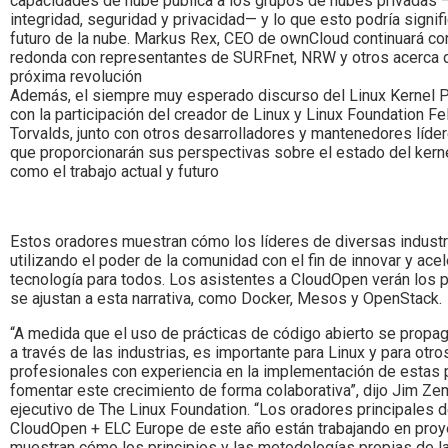
capacidades de nube pública a los grupos de nubes privadas 
integridad, seguridad y privacidad— y lo que esto podría signifi
futuro de la nube. Markus Rex, CEO de ownCloud continuará c
redonda con representantes de SURFnet, NRW y otros acerca 
próxima revolución
Además, el siempre muy esperado discurso del Linux Kernel P
con la participación del creador de Linux y Linux Foundation Fe
Torvalds, junto con otros desarrolladores y mantenedores líder
que proporcionarán sus perspectivas sobre el estado del kerne
como el trabajo actual y futuro
Estos oradores muestran cómo los líderes de diversas industr
utilizando el poder de la comunidad con el fin de innovar y acel
tecnología para todos. Los asistentes a CloudOpen verán los 
se ajustan a esta narrativa, como Docker, Mesos y OpenStack.
“A medida que el uso de prácticas de código abierto se propa
a través de las industrias, es importante para Linux y para otro
profesionales con experiencia en la implementación de estas 
fomentar este crecimiento de forma colaborativa”, dijo Jim Zeml
ejecutivo de The Linux Foundation. “Los oradores principales 
CloudOpen + ELC Europe de este año están trabajando en pro
muestran cómo los principios y las metodologías propias de 