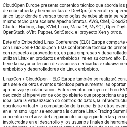
CloudOpen Europe presenta contenido técnico que aborda las 
de nube abierta y herramientas de DevOps (desarrollo y operac
único lugar donde diversas tecnologías de nube abierta se reú
mismo techo para acelerar Apache Stratos, AWS, Chef, CloudSt
Gluster, Hadoop, Juju, KVM, Linux, MariaDB, MySQL, OpenDayli
OpenStack, oVirt, Puppet, SaltStack, el proyecto Xen y otros.
Este año Embedded Linux Conference (ELC) Europe comparte 
con LinuxCon + CloudOpen. Esta conferencia técnica de primer n
con respecto a proveedores, es para empresas y desarrollado
utilizan Linux en productos embebidos. Ya en su octavo año, 
tiene la mayor colección de sesiones dedicadas exclusivamen
embebido y desarrolladores de Linux embebido.
LinuxCon + CloudOpen + ELC Europe también se realizará con
una serie de otros eventos técnicos para aumentar las oportu
aprendizaje y colaboración. Estos eventos incluyen el Foro KV
dedicado al hipervisor de código abierto que proporciona una 
ideal para la virtualización de centros de datos, la infraestructu
escritorio virtual y la computación de la nube. Entre otros eve
en el mismo lugar se encuentra la cumbre Linux Tracing Summi
concentra en el área del seguimiento, congregando a las pers
involucradas en el desarrollo y los usuarios finales de herrami