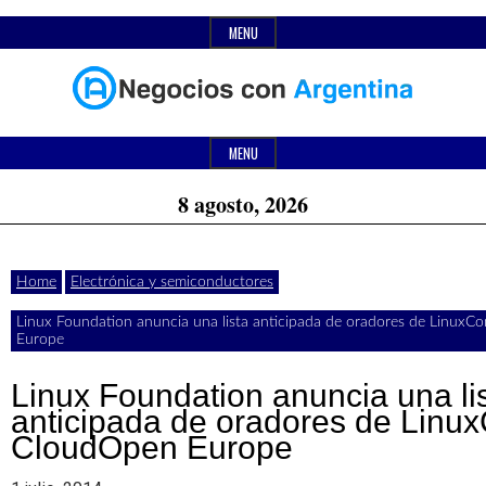
Skip
MENU
to
content
Header
Últimas
Negocios
Widget
MENU
noticias,
Area
8 agosto, 2026
comunicados
con
y
Home
Electrónica y semiconductores
actualidad
Linux Foundation anuncia una lista anticipada de oradores de Linux
de
Argentina
Europe
negocios
Linux Foundation anuncia una li
con
anticipada de oradores de Linu
CloudOpen Europe
Argentina.