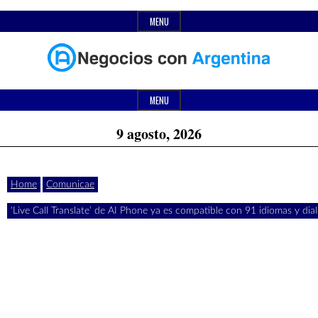
Skip
MENU
to
content
Header
Últimas
Negocios
Widget
MENU
noticias,
Area
9 agosto, 2026
comunicados
con
y
Home
Comunicae
actualidad
‘Live Call Translate’ de AI Phone ya es compatible con 91 idiomas y dia
de
Argentina
negocios
con
Argentina.