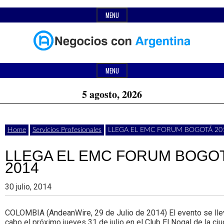
Skip
MENU
to
content
Header
Últimas
Negocios
Widget
MENU
noticias,
Area
5 agosto, 2026
comunicados
con
y
Home
Servicios Profesionales
LLEGA EL EMC FORUM BOGOTÁ 20
actualidad
de
LLEGA EL EMC FORUM BOGO
Argentina
2014
negocios
30 julio, 2014
con
Argentina.
COLOMBIA (AndeanWire, 29 de Julio de 2014) El evento se lle
cabo el próximo jueves 31 de julio en el Club El Nogal de la ci