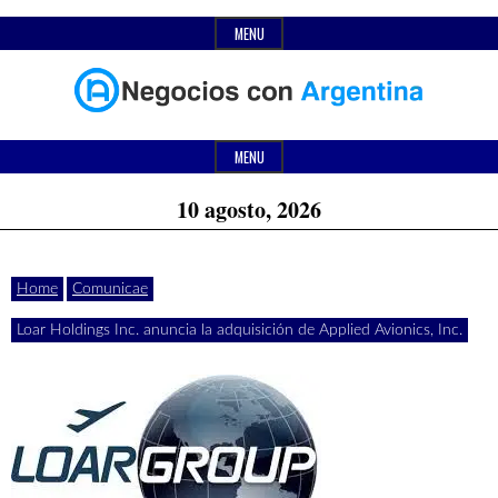
Skip
MENU
to
content
Header
Últimas
Negocios
Widget
MENU
noticias,
Area
10 agosto, 2026
comunicados
con
y
Home
Comunicae
actualidad
Loar Holdings Inc. anuncia la adquisición de Applied Avionics, Inc.
de
Argentina
negocios
con
Argentina.