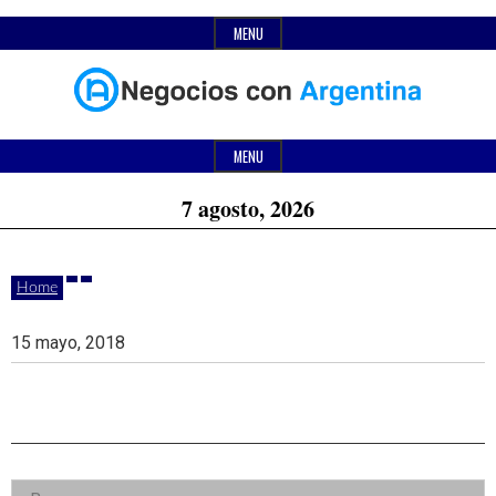
Skip
MENU
to
content
Header
Últimas
Negocios
Widget
MENU
noticias,
Area
7 agosto, 2026
comunicados
con
y
Home
actualidad
de
Argentina
15 mayo, 2018
negocios
con
Argentina.
Right
Buscar: