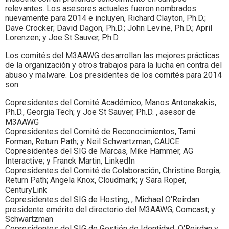
relevantes. Los asesores actuales fueron nombrados
nuevamente para 2014 e incluyen, Richard Clayton, Ph.D.;
Dave Crocker; David Dagon, Ph.D.; John Levine, Ph.D.; April
Lorenzen; y Joe St Sauver, Ph.D.
Los comités del M3AAWG desarrollan las mejores prácticas
de la organización y otros trabajos para la lucha en contra del
abuso y malware. Los presidentes de los comités para 2014
son:
Copresidentes del Comité Académico, Manos Antonakakis,
Ph.D., Georgia Tech; y Joe St Sauver, Ph.D. , asesor de
M3AAWG
Copresidentes del Comité de Reconocimientos, Tami
Forman, Return Path; y Neil Schwartzman, CAUCE
Copresidentes del SIG de Marcas, Mike Hammer, AG
Interactive; y Franck Martin, LinkedIn
Copresidentes del Comité de Colaboración, Christine Borgia,
Return Path; Angela Knox, Cloudmark; y Sara Roper,
CenturyLink
Copresidentes del SIG de Hosting, , Michael O'Reirdan
presidente emérito del directorio del M3AAWG, Comcast; y
Schwartzman
Copresidentes del SIG de Gestión de Identidad, O'Reirdan y