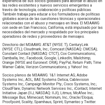
experiencia de sus socios globales para abordar el abuso en
las redes existentes y nuevos servicios emergentes a
través de tecnología, colaboración y políticas públicas.
También trabaja para educar a los formuladores de políticas
globales acerca de las cuestiones técnicas y operacionales
relacionadas con el abuso y mensajes en línea. El M3AAWG
con sede en San Francisco, California, está impulsado por las
necesidades del mercado y respaldado por los principales
operadores de redes y proveedores de mensajes.
Directorio del M3AAWG: AT&T (NYSE: T); CenturyLink
(NYSE: CTL); Cloudmark, Inc.; Comcast (NASDAQ: CMCSA);
Constant Contact (NASDAQ: CTCT); Cox Communications;
Damballa, Inc.; Facebook; Google; LinkedIn; Mailchimp;
Orange (NYSE and Euronext: ORA); PayPal; Return Path; Time
Warner Cable; Verizon Communications; y Yahoo! Inc.
Socios plenos de M3AAWG: 1&1 Internet AG; Adobe
Systems Inc.; AOL; BAE Systems Detica; Cablevision
Systems Inc.; Campaign Monitor Pty.; Cisco Systems, Inc.;
CloudFlare; Dynamic Network Services Inc.; iContact; Internet
Initiative Japan (IIJ, NASDAQ: IIJI); Litmus; McAfee Inc.;
Message Bus; Mimecast; Nominum, Inc.; Oracle/Eloqua;
Proofpoint; Scality; Spamhaus; Sprint; Symantec y Twitter.