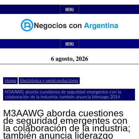
Skip
MENU
to
content
Header
Últimas
Negocios
Widget
MENU
noticias,
Area
6 agosto, 2026
comunicados
con
y
Home
Electrónica y semiconductores
actualidad
M3AAWG aborda cuestiones de seguridad emergentes con la
de
Argentina
colaboración de la industria; también anuncia liderazgo 2014
negocios
M3AAWG aborda cuestiones
con
de seguridad emergentes con
la colaboración de la industria;
Argentina.
también anuncia liderazgo