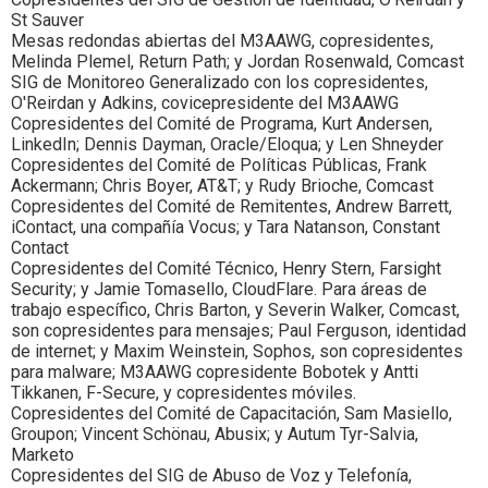
St Sauver
Mesas redondas abiertas del M3AAWG, copresidentes,
Melinda Plemel, Return Path; y Jordan Rosenwald, Comcast
SIG de Monitoreo Generalizado con los copresidentes,
O'Reirdan y Adkins, covicepresidente del M3AAWG
Copresidentes del Comité de Programa, Kurt Andersen,
LinkedIn; Dennis Dayman, Oracle/Eloqua; y Len Shneyder
Copresidentes del Comité de Políticas Públicas, Frank
Ackermann; Chris Boyer, AT&T; y Rudy Brioche, Comcast
Copresidentes del Comité de Remitentes, Andrew Barrett,
iContact, una compañía Vocus; y Tara Natanson, Constant
Contact
Copresidentes del Comité Técnico, Henry Stern, Farsight
Security; y Jamie Tomasello, CloudFlare. Para áreas de
trabajo específico, Chris Barton, y Severin Walker, Comcast,
son copresidentes para mensajes; Paul Ferguson, identidad
de internet; y Maxim Weinstein, Sophos, son copresidentes
para malware; M3AAWG copresidente Bobotek y Antti
Tikkanen, F-Secure, y copresidentes móviles.
Copresidentes del Comité de Capacitación, Sam Masiello,
Groupon; Vincent Schönau, Abusix; y Autum Tyr-Salvia,
Marketo
Copresidentes del SIG de Abuso de Voz y Telefonía,