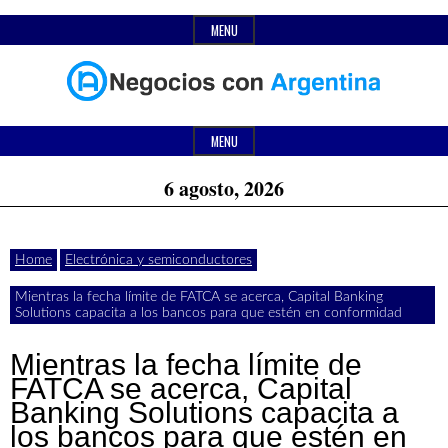
Skip
MENU
to
content
Header
Últimas
Negocios
Widget
MENU
noticias,
Area
6 agosto, 2026
comunicados
con
y
Home
Electrónica y semiconductores
actualidad
Mientras la fecha límite de FATCA se acerca, Capital Banking
de
Argentina
Solutions capacita a los bancos para que estén en conformidad
negocios
Mientras la fecha límite de
con
FATCA se acerca, Capital
Banking Solutions capacita a
Argentina.
los bancos para que estén en