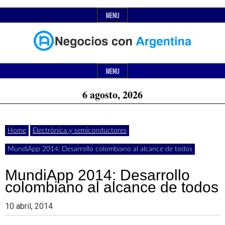
Skip
MENU
to
content
Header
Últimas
Negocios
Widget
MENU
noticias,
Area
6 agosto, 2026
comunicados
con
y
Home
Electrónica y semiconductores
actualidad
MundiApp 2014: Desarrollo colombiano al alcance de todos
de
Argentina
negocios
MundiApp 2014: Desarrollo
colombiano al alcance de todos
con
Argentina.
10 abril, 2014