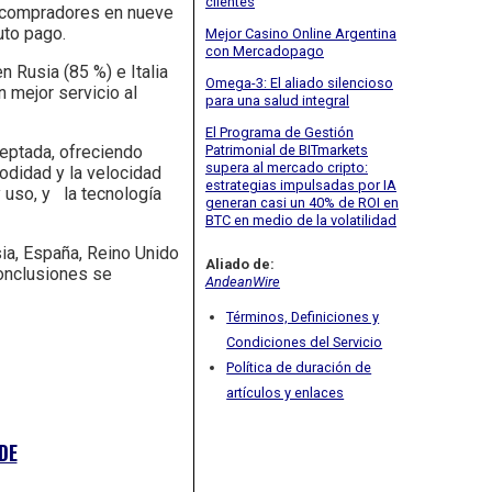
clientes
s compradores en nueve
uto pago.
Mejor Casino Online Argentina
con Mercadopago
 Rusia (85 %) e Italia
Omega-3: El aliado silencioso
 mejor servicio al
para una salud integral
El Programa de Gestión
Patrimonial de BITmarkets
ceptada, ofreciendo
supera al mercado cripto:
odidad y la velocidad
estrategias impulsadas por IA
 uso, y la tecnología
generan casi un 40% de ROI en
BTC en medio de la volatilidad
ia, España, Reino Unido
Aliado de:
conclusiones se
AndeanWire
Términos, Definiciones y
Condiciones del Servicio
Política de duración de
artículos y enlaces
DE