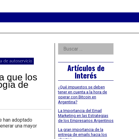
eader
idget
rea
Right
Buscar:
Asides
a de autoservicio
Artículos de
Interés
a que los
ogía de
¿Qué impuestos se deben
tener en cuenta a la hora de
operar con Bitcoin en
Argentina?
La Importancia del Email
Marketing en las Estrategias
e han adoptado
de los Empresarios Argentinos
generar una mayor
La gran importancia de la
entrega de emails hacia los