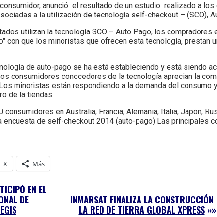
consumidor, anunció el resultado de un estudio realizado a lo
sociadas a la utilización de tecnología self-checkout – (SCO), A
tados utilizan la tecnología SCO – Auto Pago, los compradores en
o" con que los minoristas que ofrecen esta tecnología, prestan un
cnología de auto-pago se ha está estableciendo y está siendo a
 Los consumidores conocedores de la tecnología aprecian la com
 Los minoristas están respondiendo a la demanda del consumo y
ro de la tiendas.
onsumidores en Australia, Francia, Alemania, Italia, Japón, Rus
la encuesta de self-checkout 2014 (auto-pago) Las principales 
X
Más
TICIPÓ EN EL
ONAL DE
INMARSAT FINALIZA LA CONSTRUCCIÓN 
EGIS
LA RED DE TIERRA GLOBAL XPRESS
»»