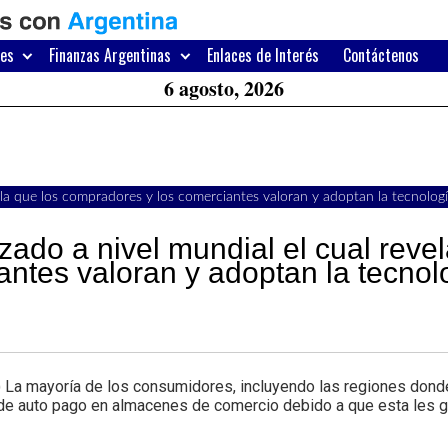
H
W
res
Finanzas Argentinas
Enlaces de Interés
Contáctenos
A
6 agosto, 2026
ela que los compradores y los comerciantes valoran y adoptan la tecnologí
ado a nivel mundial el cual revel
ntes valoran y adoptan la tecnol
a mayoría de los consumidores, incluyendo las regiones dond
 de auto pago en almacenes de comercio debido a que esta les 