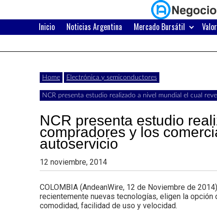
Skip
to
content
Inicio
Noticias Argentina
Mercado Bursátil
Valo
Últimas
Negocios
noticias,
comunicados
con
Home
Electrónica y semiconductores
y
NCR presenta estudio realizado a nivel mundial el cual rev
actualidad
de
NCR presenta estudio realiz
Argentina
compradores y los comercia
negocios
autoservicio
con
12 noviembre, 2014
Argentina.
COLOMBIA (AndeanWire, 12 de Noviembre de 2014) L
recientemente nuevas tecnologías, eligen la opción
comodidad, facilidad de uso y velocidad.