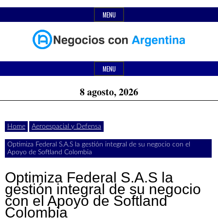
Skip
MENU
to
content
Header
Últimas
Negocios
Widget
MENU
noticias,
Area
8 agosto, 2026
comunicados
con
y
Home
Aeroespacial y Defensa
actualidad
Optimiza Federal S.A.S la gestión integral de su negocio con el
de
Argentina
Apoyo de Softland Colombia
negocios
Optimiza Federal S.A.S la
con
gestión integral de su negocio
con el Apoyo de Softland
Argentina.
Colombia