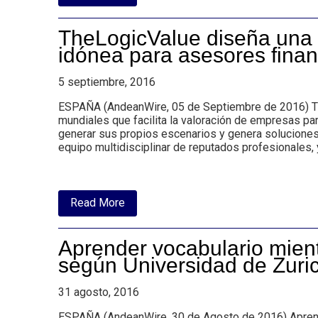
Startup
TheLogicValue
fue
TheLogicValue diseña una 
seleccionada
para
idónea para asesores fina
pertenecer
al
5 septiembre, 2016
programa
Bankia
Fintech
ESPAÑA (AndeanWire, 05 de Septiembre de 2016) The
by
mundiales que facilita la valoración de empresas pa
Innsomnia
generar sus propios escenarios y genera soluciones 
equipo multidisciplinar de reputados profesionales, 
about
Read More
TheLogicValue
diseña
una
Aprender vocabulario mien
exclusiva
app
según Universidad de Zuri
de
valoración
31 agosto, 2016
de
empresas
idónea
ESPAÑA (AndeanWire, 30 de Agosto de 2016) Aprend