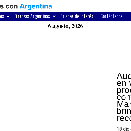
H
W
res
Finanzas Argentinas
Enlaces de Interés
Contáctenos
A
6 agosto, 2026
Aud
en 
pro
com
Man
bri
rec
18 dic