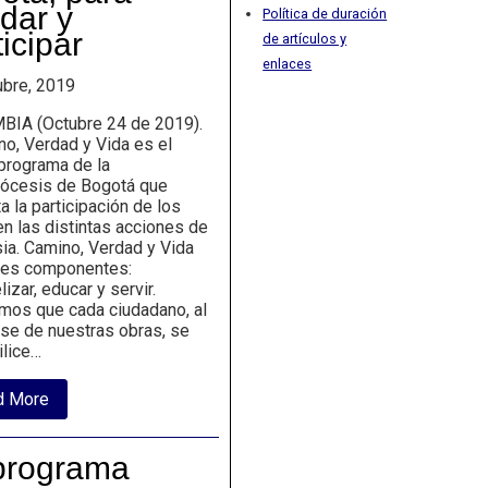
recomendaciones
dar y
Política de duración
ticipar
de artículos y
enlaces
ubre, 2019
IA (Octubre 24 de 2019).
, Verdad y Vida es el
programa de la
iócesis de Bogotá que
 la participación de los
en las distintas acciones de
sia. Camino, Verdad y Vida
tres componentes:
izar, educar y servir.
mos que cada ciudadano, al
rse de nuestras obras, se
ilice…
about
d More
Camino,
verdad
y
 programa
vida
un