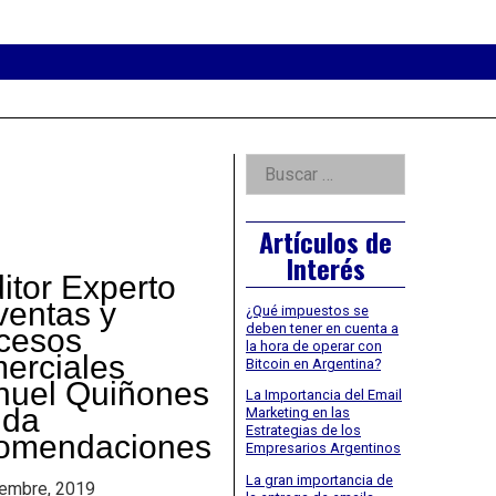
eader
idget
rea
Right
Buscar:
Asides
Artículos de
Interés
itor Experto
ventas y
¿Qué impuestos se
deben tener en cuenta a
cesos
la hora de operar con
erciales
Bitcoin en Argentina?
uel Quiñones
La Importancia del Email
nda
Marketing en las
Estrategias de los
omendaciones
Empresarios Argentinos
La gran importancia de
iembre, 2019