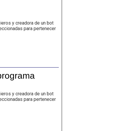
programa
de
la
arquidiócesis
de
eros y creadora de un bot
bogotá,
eleccionadas para pertenecer
para
ayudar
y
participar
 programa
eros y creadora de un bot
eleccionadas para pertenecer