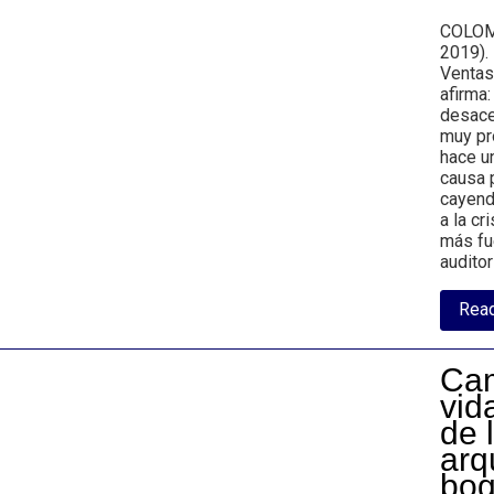
COLOM
2019). 
Ventas
afirma
desace
muy pr
hace u
causa p
cayend
a la cr
más fu
audito
Rea
Cam
vid
de 
arq
bog