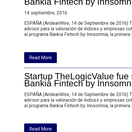
Bankia Fintech by Innsomn
14 septiembre, 2016
ESPAÑA (AndeanWire, 14 de Septiembre de 2016) The
advisor para la valoración de índices y empresas cot
al programa Bankia Fintech by Innsomnia, la primera
about
Read More
Startup
TheLogicValue
fue
Startup TheLogicValue fue
seleccionada
para
Bankia Fintech by Innsomn
pertenecer
al
ESPAÑA (AndeanWire, 14 de Septiembre de 2016) The
programa
Bankia
advisor para la valoración de índices y empresas cot
Fintech
al programa Bankia Fintech by Innsomnia, la primera
by
Innsomnia
about
Read More