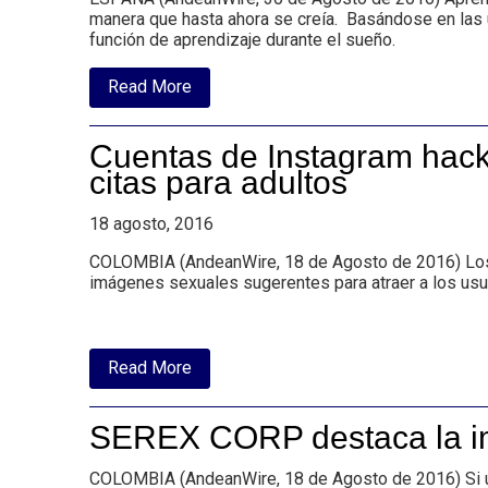
para
manera que hasta ahora se creía. Basándose en las úl
asesores
función de aprendizaje durante el sueño.
financieros
y
empleados
about
Read More
de
Aprender
banca
vocabulario
mientras
Cuentas de Instagram hack
se
duerme
citas para adultos
es
algo
18 agosto, 2016
que
realmente
funciona
COLOMBIA (AndeanWire, 18 de Agosto de 2016) Los 
según
imágenes sexuales sugerentes para atraer a los usua
Universidad
de
Zurich
about
Read More
Cuentas
de
Instagram
SEREX CORP destaca la im
hackeadas
y
alteradas
COLOMBIA (AndeanWire, 18 de Agosto de 2016) Si us