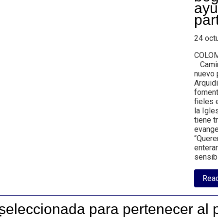
ayu
par
24 oct
COLOMB
Camino
nuevo 
Arquid
fomenta
fieles 
la Igle
tiene 
evangel
“Quere
entera
sensib
Rea
 seleccionada para pertenecer al