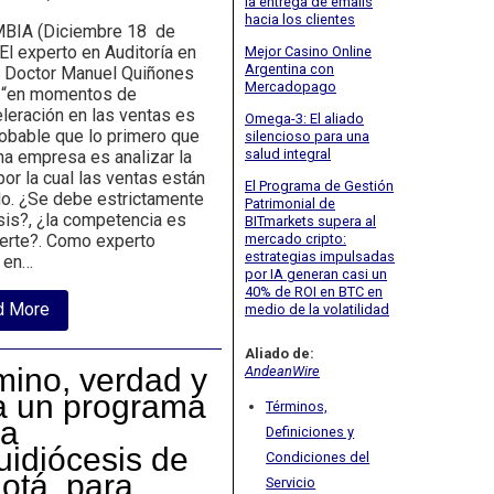
la entrega de emails
hacia los clientes
BIA (Diciembre 18 de
El experto en Auditoría en
Mejor Casino Online
Argentina con
 Doctor Manuel Quiñones
Mercadopago
: “en momentos de
leración en las ventas es
Omega-3: El aliado
obable que lo primero que
silencioso para una
salud integral
na empresa es analizar la
or la cual las ventas están
El Programa de Gestión
o. ¿Se debe estrictamente
Patrimonial de
isis?, ¿la competencia es
BITmarkets supera al
mercado cripto:
erte?. Como experto
estrategias impulsadas
r en…
por IA generan casi un
40% de ROI en BTC en
about
d More
medio de la volatilidad
Auditor
Experto
Aliado de:
en
ino, verdad y
AndeanWire
ventas
y
a un programa
Términos,
procesos
la
comerciales
Definiciones y
Manuel
uidiócesis de
Condiciones del
Quiñones
otá, para
Servicio
brinda