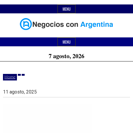
Skip
MENU
to
content
Header
Últimas
Negocios
Widget
MENU
noticias,
Area
7 agosto, 2026
comunicados
con
y
Home
actualidad
de
Argentina
11 agosto, 2025
negocios
con
Argentina.