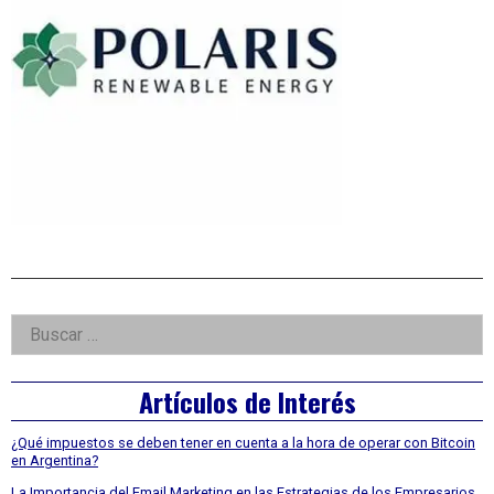
Right
Buscar:
Asides
Artículos de Interés
¿Qué impuestos se deben tener en cuenta a la hora de operar con Bitcoin
en Argentina?
La Importancia del Email Marketing en las Estrategias de los Empresarios