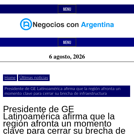
Skip
MENU
to
content
Header
Últimas
Negocios
Widget
MENU
noticias,
Area
6 agosto, 2026
comunicados
con
y
Home
Últimas noticias
actualidad
Presidente de GE Latinoamérica afirma que la región afronta un
de
Argentina
momento clave para cerrar su brecha de infraestructura
negocios
Presidente de GE
con
Latinoamérica afirma que la
región afronta un momento
Argentina.
clave para cerrar su brecha de