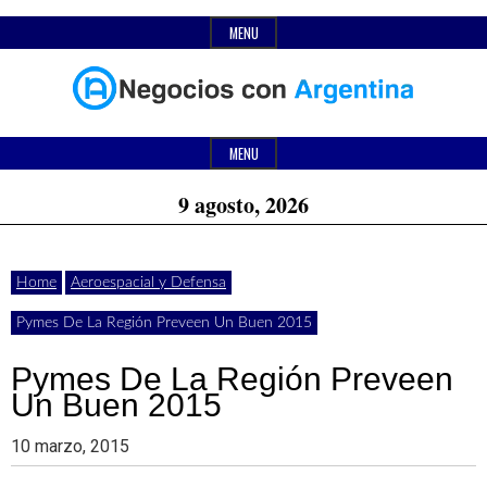
Skip
MENU
to
content
Header
Últimas
Negocios
Widget
MENU
noticias,
Area
9 agosto, 2026
comunicados
con
y
Home
Aeroespacial y Defensa
actualidad
Pymes De La Región Preveen Un Buen 2015
de
Argentina
negocios
Pymes De La Región Preveen
Un Buen 2015
con
Argentina.
10 marzo, 2015