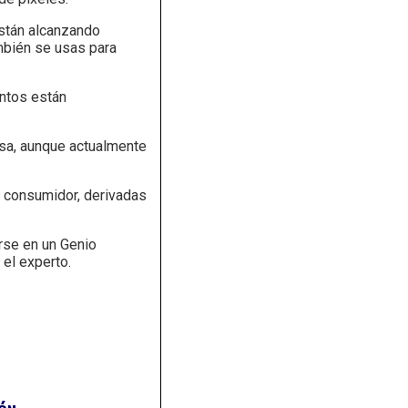
están alcanzando
mbién se usas para
untos están
osa, aunque actualmente
 consumidor, derivadas
rse en un Genio
 el experto.