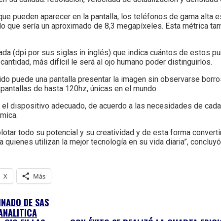
 que pueden aparecer en la pantalla, los teléfonos de gama alta 
lo que sería un aproximado de 8,3 megapíxeles. Esta métrica ta
da (dpi por sus siglas in inglés) que indica cuántos de estos p
antidad, más difícil le será al ojo humano poder distinguirlos.
pido puede una pantalla presentar la imagen sin observarse borr
pantallas de hasta 120hz, únicas en el mundo.
el dispositivo adecuado, de acuerdo a las necesidades de cada
ómica.
otar todo su potencial y su creatividad y de esta forma converti
ienes utilizan la mejor tecnología en su vida diaria”, concluyó
X
Más
INADO DE SAS
ANALITICA