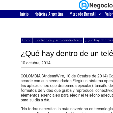
Skip
to
content
Inicio
Noticias Argentina
Mercado Bursátil
Valo
Últimas
Negocios
noticias,
comunicados
con
Home
Electrónica y semiconductores
¿Qué hay dentro d
y
¿Qué hay dentro de un telé
actualidad
de
Argentina
10 octubre, 2014
negocios
COLOMBIA (AndeanWire, 10 de Octubre de 2014) Conoc
con
acorde con sus necesidades.Elegir un sistema oper
las aplicaciones que deseamos ejecutar), tamaño de m
Argentina.
formatos de video que graba y reproduce, conectivid
elementos esenciales para elegir el teléfono adecu
para su día a día.
“No todos necesitan lo más novedoso en tecnología, 