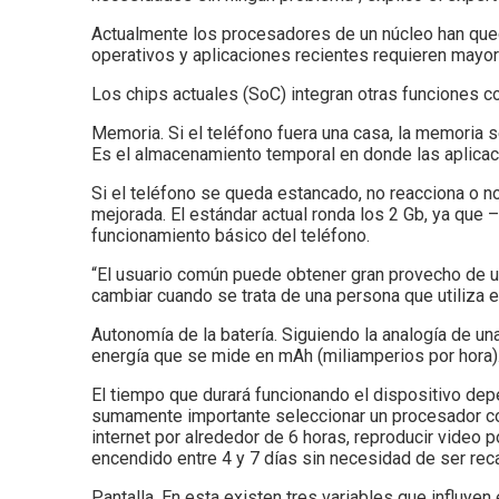
Actualmente los procesadores de un núcleo han qued
operativos y aplicaciones recientes requieren mayor
Los chips actuales (SoC) integran otras funciones c
Memoria. Si el teléfono fuera una casa, la memoria s
Es el almacenamiento temporal en donde las aplicac
Si el teléfono se queda estancado, no reacciona o no
mejorada. El estándar actual ronda los 2 Gb, ya que 
funcionamiento básico del teléfono.
“El usuario común puede obtener gran provecho de u
cambiar cuando se trata de una persona que utiliza el
Autonomía de la batería. Siguiendo la analogía de una
energía que se mide en mAh (miliamperios por hora)
El tiempo que durará funcionando el dispositivo dep
sumamente importante seleccionar un procesador co
internet por alrededor de 6 horas, reproducir video
encendido entre 4 y 7 días sin necesidad de ser rec
Pantalla. En esta existen tres variables que influyen