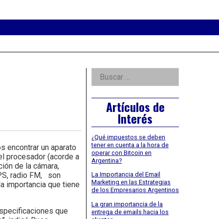
eader
idget
rea
Right
Buscar:
Asides
Artículos de
Interés
¿Qué impuestos se deben
tener en cuenta a la hora de
s encontrar un aparato
operar con Bitcoin en
el procesador (acorde a
Argentina?
ción de la cámara,
GPS, radio FM, son
La Importancia del Email
Marketing en las Estrategias
a importancia que tiene
de los Empresarios Argentinos
La gran importancia de la
especificaciones que
entrega de emails hacia los