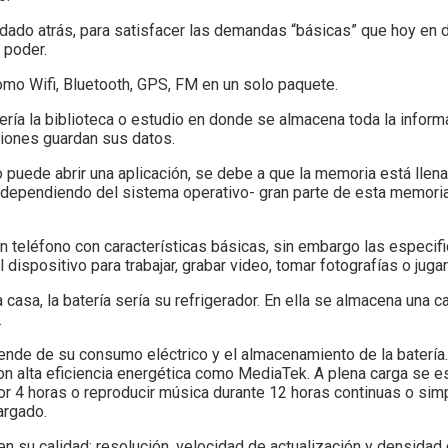
ado atrás, para satisfacer las demandas “básicas” que hoy en 
 poder.
omo Wifi, Bluetooth, GPS, FM en un solo paquete.
ería la biblioteca o estudio en donde se almacena toda la informa
iones guardan sus datos.
 puede abrir una aplicación, se debe a que la memoria está llen
–dependiendo del sistema operativo- gran parte de esta memoria 
n teléfono con características básicas, sin embargo las especi
 dispositivo para trabajar, grabar video, tomar fotografías o juga
 casa, la batería sería su refrigerador. En ella se almacena una
.
ende de su consumo eléctrico y el almacenamiento de la batería
n alta eficiencia energética como MediaTek. A plena carga se e
 por 4 horas o reproducir música durante 12 horas continuas o s
argado.
 en su calidad: resolución, velocidad de actualización y densidad 