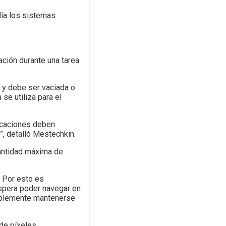
día los sistemas
ción durante una tarea.
a y debe ser vaciada o
se utiliza para el
ficaciones deben
r”, detalló Mestechkin.
 cantidad máxima de
. Por esto es
spera poder navegar en
implemente mantenerse
de píxeles.