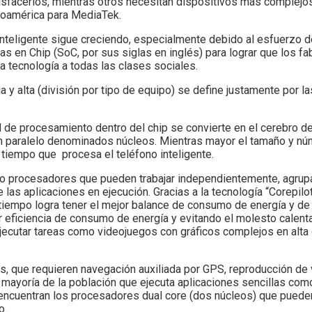
isfacerlos, mientras otros necesitan dispositivos más complejos
noamérica para MediaTek.
nteligente sigue creciendo, especialmente debido al esfuerzo
en Chip (SoC, por sus siglas en inglés) para lograr que los fa
 tecnología a todas las clases sociales.
 y alta (división por tipo de equipo) se define justamente por la
 de procesamiento dentro del chip se convierte en el cerebro de
n paralelo denominados núcleos. Mientras mayor el tamaño y nú
 tiempo que procesa el teléfono inteligente.
o procesadores que pueden trabajar independientemente, agrupa
as aplicaciones en ejecución. Gracias a la tecnología “Corepilo
 tiempo logra tener el mejor balance de consumo de energía y de 
 eficiencia de consumo de energía y evitando el molesto calent
ejecutar tareas como videojuegos con gráficos complejos en alta 
 que requieren navegación auxiliada por GPS, reproducción de 
n mayoría de la población que ejecuta aplicaciones sencillas co
e encuentran los procesadores dual core (dos núcleos) que puede
o.