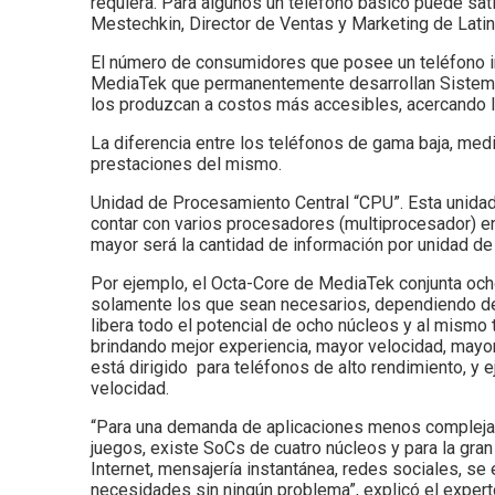
requiera. Para algunos un teléfono básico puede sat
Mestechkin, Director de Ventas y Marketing de Lati
El número de consumidores que posee un teléfono i
MediaTek que permanentemente desarrollan Sistemas 
los produzcan a costos más accesibles, acercando la
La diferencia entre los teléfonos de gama baja, media
prestaciones del mismo.
Unidad de Procesamiento Central “CPU”. Esta unidad
contar con varios procesadores (multiprocesador) e
mayor será la cantidad de información por unidad de
Por ejemplo, el Octa-Core de MediaTek conjunta och
solamente los que sean necesarios, dependiendo de l
libera todo el potencial de ocho núcleos y al mismo
brindando mejor experiencia, mayor velocidad, mayor
está dirigido para teléfonos de alto rendimiento, y 
velocidad.
“Para una demanda de aplicaciones menos complejas,
juegos, existe SoCs de cuatro núcleos y para la gra
Internet, mensajería instantánea, redes sociales, s
necesidades sin ningún problema”, explicó el expert