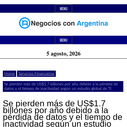
Skip
MENU
to
content
Header
Últimas
Negocios
Widget
MENU
noticias,
Area
5 agosto, 2026
comunicados
con
y
Home
Servicios Financieros
actualidad
Se pierden más de US$1.7 billones por año debido a la pérdida de
de
Argentina
datos y el tiempo de inactividad según un estudio global de TI
negocios
Se pierden más de US$1.7
con
billones por año debido a la
pérdida de datos y el tiempo de
Argentina.
inactividad según un estudio