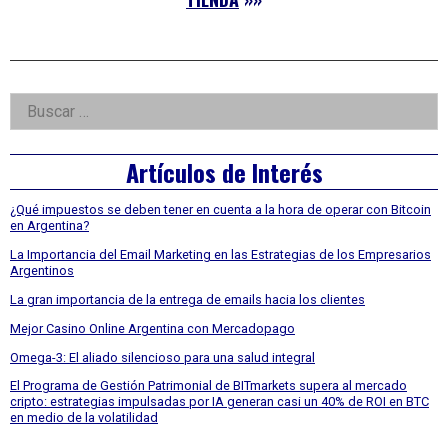
Right
Buscar:
Asides
Artículos de Interés
¿Qué impuestos se deben tener en cuenta a la hora de operar con Bitcoin
en Argentina?
La Importancia del Email Marketing en las Estrategias de los Empresarios
Argentinos
La gran importancia de la entrega de emails hacia los clientes
Mejor Casino Online Argentina con Mercadopago
Omega-3: El aliado silencioso para una salud integral
El Programa de Gestión Patrimonial de BITmarkets supera al mercado
cripto: estrategias impulsadas por IA generan casi un 40% de ROI en BTC
en medio de la volatilidad