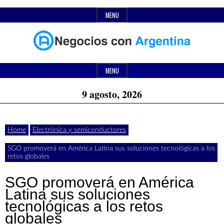
Skip
MENU
to
content
Header
Últimas
Negocios
Widget
MENU
noticias,
Area
9 agosto, 2026
comunicados
con
y
Home
Electrónica y semiconductores
actualidad
SGO promoverá en América Latina sus soluciones tecnológicas a los
de
Argentina
retos globales
negocios
SGO promoverá en América
con
Latina sus soluciones
tecnológicas a los retos
Argentina.
globales